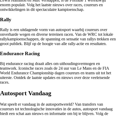
Lewis Hamilton en Max Verstappen, is de Formule 1 wereldwijd
enorm populair. Volg het laatste nieuws over races, coureurs en
ontwikkelingen in dit spectaculaire kampioenschap.
Rally
Rally is een uitdagende vorm van autosport waarbij coureurs over
onverharde wegen en diverse terreinen racen. Van de WRC tot lokale
rallykampioenschappen, de spanning en sensatie van rallys trekken een
groot publiek. Blijf op de hoogte van alle rally-actie en resultaten.
Endurance Racing
Bij endurance racing draait alles om uithoudingsvermogen en
teamwork. Iconische races zoals de 24 uur van Le Mans en de FIA
World Endurance Championship dagen coureurs en teams uit tot het
uiterste. Ontdek de laatste updates en nieuws over deze veeleisende
races.
Autosport Vandaag
Wat speelt er vandaag in de autosportwereld? Van transfers van
coureurs tot technologische innovaties in de autos, autosport vandaag
biedt een schat aan nieuws en informatie om bij te blijven. Volg de