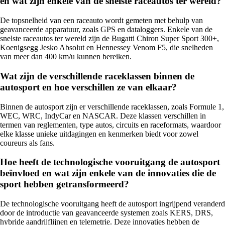
en wat zijn enkele van de snelste raceautos ter wereld?
De topsnelheid van een raceauto wordt gemeten met behulp van
geavanceerde apparatuur, zoals GPS en dataloggers. Enkele van de
snelste raceautos ter wereld zijn de Bugatti Chiron Super Sport 300+,
Koenigsegg Jesko Absolut en Hennessey Venom F5, die snelheden
van meer dan 400 km/u kunnen bereiken.
Wat zijn de verschillende raceklassen binnen de
autosport en hoe verschillen ze van elkaar?
Binnen de autosport zijn er verschillende raceklassen, zoals Formule 1,
WEC, WRC, IndyCar en NASCAR. Deze klassen verschillen in
termen van reglementen, type autos, circuits en raceformats, waardoor
elke klasse unieke uitdagingen en kenmerken biedt voor zowel
coureurs als fans.
Hoe heeft de technologische vooruitgang de autosport
beïnvloed en wat zijn enkele van de innovaties die de
sport hebben getransformeerd?
De technologische vooruitgang heeft de autosport ingrijpend veranderd
door de introductie van geavanceerde systemen zoals KERS, DRS,
hybride aandrijflijnen en telemetrie. Deze innovaties hebben de