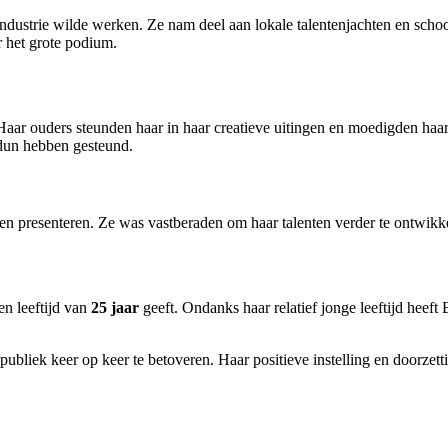
ndustrie wilde werken. Ze nam deel aan lokale talentenjachten en schoo
r het grote podium.
aar ouders steunden haar in haar creatieve uitingen en moedigden haa
 dun hebben gesteund.
n presenteren. Ze was vastberaden om haar talenten verder te ontwikke
n leeftijd van
25 jaar
geeft. Ondanks haar relatief jonge leeftijd heeft
ubliek keer op keer te betoveren. Haar positieve instelling en doorzet