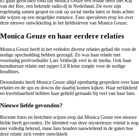
Er gaan geruchten rond dat Monica Geuze een relatie heeft met Kaj
van der Ree, een bekende radio-dj in Nederland. De twee zijn
regelmatig samen gespot en ook op social media laten ze hints achter
die wijzen op een mogelijke romance. Fans speculeren erop los over
deze nieuwe ontwikkeling in het liefdesleven van Monica Geuze.
Monica Geuze en haar eerdere relaties
Monica Geuze heeft in het verleden diverse relaties gehad die voor de
nodige opschudding hebben gezorgd. Zo was haar relatie met
voormalig profvoetballer Lars Veldwijk veel in de media. Ook haar
tumultueuze relatie met rapper Lil Kleine zorgde voor de nodige
headlines.
Desondanks heeft Monica Geuze altijd openhartig gesproken over haar
relaties en de ups en downs die daarbij komen kijken. Haar eerlijkheid
en kwetsbaarheid hebben haar geliefd gemaakt bij veel van haar fans.
Nieuwe liefde gevonden?
Recente fotos en berichten wijzen erop dat Monica Geuze een nieuwe
liefde heeft gevonden. De identiteit van deze mysterieuze vriend is nog
niet volledig bekend, maar fans houden nauwlettend in de gaten hoe
deze relatie zich verder ontwikkelt.