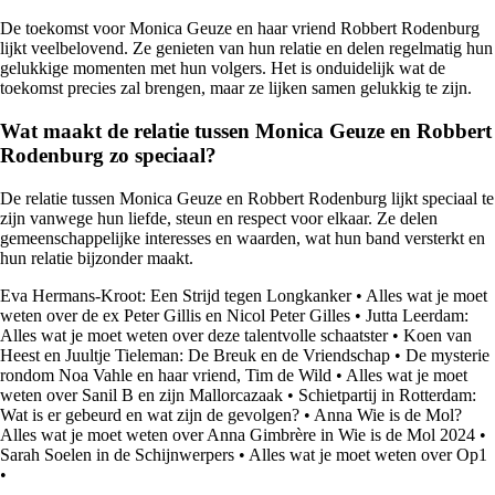
De toekomst voor Monica Geuze en haar vriend Robbert Rodenburg
lijkt veelbelovend. Ze genieten van hun relatie en delen regelmatig hun
gelukkige momenten met hun volgers. Het is onduidelijk wat de
toekomst precies zal brengen, maar ze lijken samen gelukkig te zijn.
Wat maakt de relatie tussen Monica Geuze en Robbert
Rodenburg zo speciaal?
De relatie tussen Monica Geuze en Robbert Rodenburg lijkt speciaal te
zijn vanwege hun liefde, steun en respect voor elkaar. Ze delen
gemeenschappelijke interesses en waarden, wat hun band versterkt en
hun relatie bijzonder maakt.
Eva Hermans-Kroot: Een Strijd tegen Longkanker
•
Alles wat je moet
weten over de ex Peter Gillis en Nicol Peter Gilles
•
Jutta Leerdam:
Alles wat je moet weten over deze talentvolle schaatster
•
Koen van
Heest en Juultje Tieleman: De Breuk en de Vriendschap
•
De mysterie
rondom Noa Vahle en haar vriend, Tim de Wild
•
Alles wat je moet
weten over Sanil B en zijn Mallorcazaak
•
Schietpartij in Rotterdam:
Wat is er gebeurd en wat zijn de gevolgen?
•
Anna Wie is de Mol?
Alles wat je moet weten over Anna Gimbrère in Wie is de Mol 2024
•
Sarah Soelen in de Schijnwerpers
•
Alles wat je moet weten over Op1
•