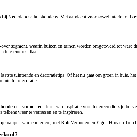
s bij Nederlandse huishoudens. Met aandacht voor zowel interieur als ex
e-over segment, waarin huizen en tuinen worden omgetoverd tot ware d
chtig eindresultaat.
tste tuintrends en decoratietips. Of het nu gaat om groen in huis, het 
 interieurdecoratie.
bonden en vormen een bron van inspiratie voor iedereen die zijn huis e
s telkens weer te verrassen en te inspireren.
 opknappen van je interieur, met Rob Verlinden en Eigen Huis en Tuin be
erland?