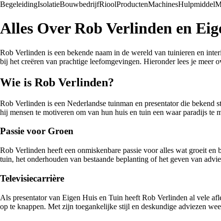
Begeleiding
Isolatie
Bouwbedrijf
Riool
Producten
Machines
Hulpmiddel
M
Alles Over Rob Verlinden en Eig
Rob Verlinden is een bekende naam in de wereld van tuinieren en interi
bij het creëren van prachtige leefomgevingen. Hieronder lees je meer 
Wie is Rob Verlinden?
Rob Verlinden is een Nederlandse tuinman en presentator die bekend st
hij mensen te motiveren om van hun huis en tuin een waar paradijs te 
Passie voor Groen
Rob Verlinden heeft een onmiskenbare passie voor alles wat groeit en blo
tuin, het onderhouden van bestaande beplanting of het geven van advies 
Televisiecarrière
Als presentator van Eigen Huis en Tuin heeft Rob Verlinden al vele afle
op te knappen. Met zijn toegankelijke stijl en deskundige adviezen wee