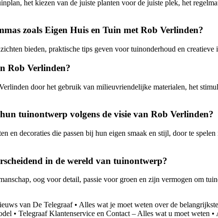
nplan, het kiezen van de juiste planten voor de juiste plek, het regel
ammas zoals Eigen Huis en Tuin met Rob Verlinden?
ichten bieden, praktische tips geven voor tuinonderhoud en creatieve i
an Rob Verlinden?
rlinden door het gebruik van milieuvriendelijke materialen, het stimul
hun tuinontwerp volgens de visie van Rob Verlinden?
 en decoraties die passen bij hun eigen smaak en stijl, door te spelen
rscheidend in de wereld van tuinontwerp?
kmanschap, oog voor detail, passie voor groen en zijn vermogen om tuine
Nieuws van De Telegraaf
•
Alles wat je moet weten over de belangrijks
odel
•
Telegraaf Klantenservice en Contact – Alles wat u moet weten
•