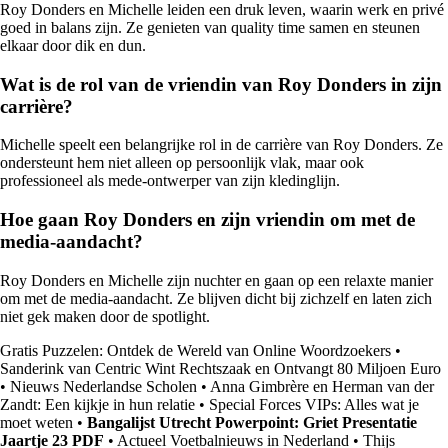
Roy Donders en Michelle leiden een druk leven, waarin werk en privé
goed in balans zijn. Ze genieten van quality time samen en steunen
elkaar door dik en dun.
Wat is de rol van de vriendin van Roy Donders in zijn
carrière?
Michelle speelt een belangrijke rol in de carrière van Roy Donders. Ze
ondersteunt hem niet alleen op persoonlijk vlak, maar ook
professioneel als mede-ontwerper van zijn kledinglijn.
Hoe gaan Roy Donders en zijn vriendin om met de
media-aandacht?
Roy Donders en Michelle zijn nuchter en gaan op een relaxte manier
om met de media-aandacht. Ze blijven dicht bij zichzelf en laten zich
niet gek maken door de spotlight.
Gratis Puzzelen: Ontdek de Wereld van Online Woordzoekers
•
Sanderink van Centric Wint Rechtszaak en Ontvangt 80 Miljoen Euro
•
Nieuws Nederlandse Scholen
•
Anna Gimbrère en Herman van der
Zandt: Een kijkje in hun relatie
•
Special Forces VIPs: Alles wat je
moet weten
•
Bangalijst Utrecht Powerpoint: Griet Presentatie
Jaartje 23 PDF
•
Actueel Voetbalnieuws in Nederland
•
Thijs