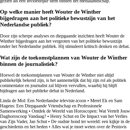
gezien als een invloedrijke stem binnen het medialandschap.
Op welke manier heeft Wouter de Winther
bijgedragen aan het politieke bewustzijn van het
Nederlandse publiek?
Door zijn scherpe analyses en diepgaande inzichten heeft Wouter de
Winther bijgedragen aan het vergroten van het politieke bewustzijn
onder het Nederlandse publiek. Hij stimuleert kritisch denken en debat.
Wat zijn de toekomstplannen van Wouter de Winther
binnen de journalistiek?
Hoewel de toekomstplannen van Wouter de Winther niet altijd
publiekelijk bekend zijn, is het aannemelijk dat hij zijn rol als politiek
commentator en journalist zal blijven vervullen, waarbij hij blijft
bijdragen aan het publieke debat in Nederland.
Linda de Mol: Een Nederlandse televisie-icoon
•
Merel Ek en Sam
Hagens: Een Diepgaande Vriendschap en Professionele
Samenwerking
•
Ontdek de Wereld van Horoscopen: Wat Vertelt Jouw
Daghoroscoop Vandaag?
•
Henry Schut en De Impact van het Verlies
van Zijn Vader, Jan Schut
•
De oudste hond ter wereld: een kijkje in de
geschiedenis en het heden
•
Alles wat je moet weten over de Penisvis