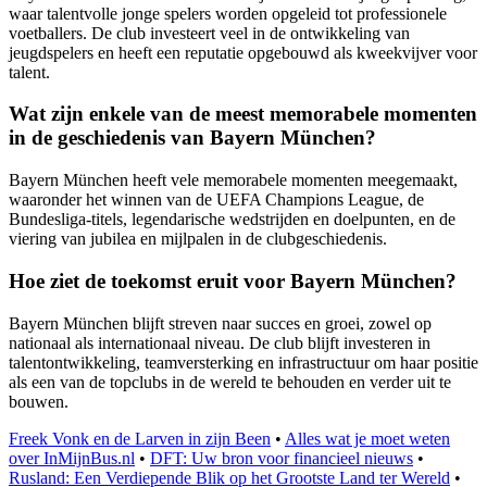
waar talentvolle jonge spelers worden opgeleid tot professionele
voetballers. De club investeert veel in de ontwikkeling van
jeugdspelers en heeft een reputatie opgebouwd als kweekvijver voor
talent.
Wat zijn enkele van de meest memorabele momenten
in de geschiedenis van Bayern München?
Bayern München heeft vele memorabele momenten meegemaakt,
waaronder het winnen van de UEFA Champions League, de
Bundesliga-titels, legendarische wedstrijden en doelpunten, en de
viering van jubilea en mijlpalen in de clubgeschiedenis.
Hoe ziet de toekomst eruit voor Bayern München?
Bayern München blijft streven naar succes en groei, zowel op
nationaal als internationaal niveau. De club blijft investeren in
talentontwikkeling, teamversterking en infrastructuur om haar positie
als een van de topclubs in de wereld te behouden en verder uit te
bouwen.
Freek Vonk en de Larven in zijn Been
•
Alles wat je moet weten
over InMijnBus.nl
•
DFT: Uw bron voor financieel nieuws
•
Rusland: Een Verdiepende Blik op het Grootste Land ter Wereld
•