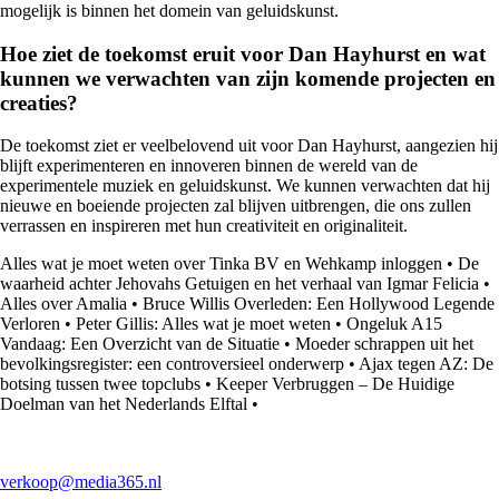
mogelijk is binnen het domein van geluidskunst.
Hoe ziet de toekomst eruit voor Dan Hayhurst en wat
kunnen we verwachten van zijn komende projecten en
creaties?
De toekomst ziet er veelbelovend uit voor Dan Hayhurst, aangezien hij
blijft experimenteren en innoveren binnen de wereld van de
experimentele muziek en geluidskunst. We kunnen verwachten dat hij
nieuwe en boeiende projecten zal blijven uitbrengen, die ons zullen
verrassen en inspireren met hun creativiteit en originaliteit.
Alles wat je moet weten over Tinka BV en Wehkamp inloggen
•
De
waarheid achter Jehovahs Getuigen en het verhaal van Igmar Felicia
•
Alles over Amalia
•
Bruce Willis Overleden: Een Hollywood Legende
Verloren
•
Peter Gillis: Alles wat je moet weten
•
Ongeluk A15
Vandaag: Een Overzicht van de Situatie
•
Moeder schrappen uit het
bevolkingsregister: een controversieel onderwerp
•
Ajax tegen AZ: De
botsing tussen twee topclubs
•
Keeper Verbruggen – De Huidige
Doelman van het Nederlands Elftal
•
verkoop@media365.nl