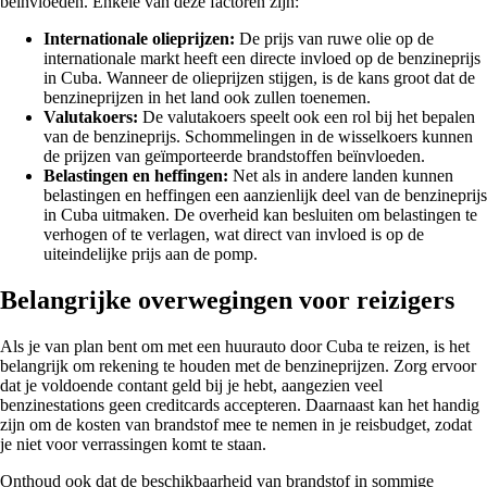
beïnvloeden. Enkele van deze factoren zijn:
Internationale olieprijzen:
De prijs van ruwe olie op de
internationale markt heeft een directe invloed op de benzineprijs
in Cuba. Wanneer de olieprijzen stijgen, is de kans groot dat de
benzineprijzen in het land ook zullen toenemen.
Valutakoers:
De valutakoers speelt ook een rol bij het bepalen
van de benzineprijs. Schommelingen in de wisselkoers kunnen
de prijzen van geïmporteerde brandstoffen beïnvloeden.
Belastingen en heffingen:
Net als in andere landen kunnen
belastingen en heffingen een aanzienlijk deel van de benzineprijs
in Cuba uitmaken. De overheid kan besluiten om belastingen te
verhogen of te verlagen, wat direct van invloed is op de
uiteindelijke prijs aan de pomp.
Belangrijke overwegingen voor reizigers
Als je van plan bent om met een huurauto door Cuba te reizen, is het
belangrijk om rekening te houden met de benzineprijzen. Zorg ervoor
dat je voldoende contant geld bij je hebt, aangezien veel
benzinestations geen creditcards accepteren. Daarnaast kan het handig
zijn om de kosten van brandstof mee te nemen in je reisbudget, zodat
je niet voor verrassingen komt te staan.
Onthoud ook dat de beschikbaarheid van brandstof in sommige