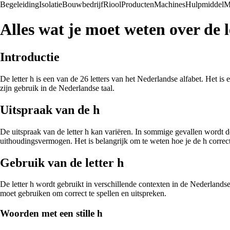
Begeleiding
Isolatie
Bouwbedrijf
Riool
Producten
Machines
Hulpmiddel
M
Alles wat je moet weten over de l
Introductie
De letter h is een van de 26 letters van het Nederlandse alfabet. Het i
zijn gebruik in de Nederlandse taal.
Uitspraak van de h
De uitspraak van de letter h kan variëren. In sommige gevallen wordt de
uithoudingsvermogen. Het is belangrijk om te weten hoe je de h correct
Gebruik van de letter h
De letter h wordt gebruikt in verschillende contexten in de Nederlands
moet gebruiken om correct te spellen en uitspreken.
Woorden met een stille h