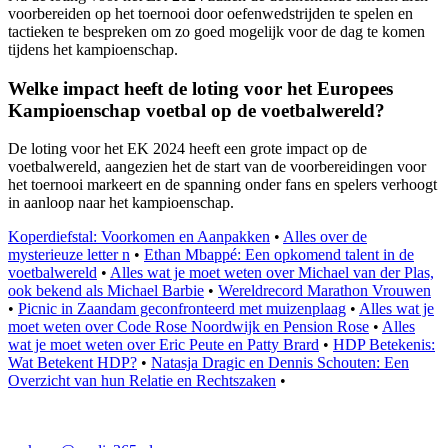
voorbereiden op het toernooi door oefenwedstrijden te spelen en
tactieken te bespreken om zo goed mogelijk voor de dag te komen
tijdens het kampioenschap.
Welke impact heeft de loting voor het Europees
Kampioenschap voetbal op de voetbalwereld?
De loting voor het EK 2024 heeft een grote impact op de
voetbalwereld, aangezien het de start van de voorbereidingen voor
het toernooi markeert en de spanning onder fans en spelers verhoogt
in aanloop naar het kampioenschap.
Koperdiefstal: Voorkomen en Aanpakken
•
Alles over de
mysterieuze letter n
•
Ethan Mbappé: Een opkomend talent in de
voetbalwereld
•
Alles wat je moet weten over Michael van der Plas,
ook bekend als Michael Barbie
•
Wereldrecord Marathon Vrouwen
•
Picnic in Zaandam geconfronteerd met muizenplaag
•
Alles wat je
moet weten over Code Rose Noordwijk en Pension Rose
•
Alles
wat je moet weten over Eric Peute en Patty Brard
•
HDP Betekenis:
Wat Betekent HDP?
•
Natasja Dragic en Dennis Schouten: Een
Overzicht van hun Relatie en Rechtszaken
•