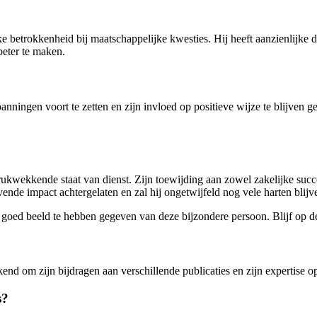
 betrokkenheid bij maatschappelijke kwesties. Hij heeft aanzienlijke do
beter te maken.
panningen voort te zetten en zijn invloed op positieve wijze te blijven
rukwekkende staat van dienst. Zijn toewijding aan zowel zakelijke suc
jvende impact achtergelaten en zal hij ongetwijfeld nog vele harten blij
ed beeld te hebben gegeven van deze bijzondere persoon. Blijf op de ho
end om zijn bijdragen aan verschillende publicaties en zijn expertise op
s?