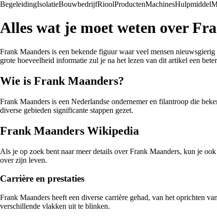
Begeleiding
Isolatie
Bouwbedrijf
Riool
Producten
Machines
Hulpmiddel
M
Alles wat je moet weten over F
Frank Maanders is een bekende figuur waar veel mensen nieuwsgierig naa
grote hoeveelheid informatie zul je na het lezen van dit artikel een be
Wie is Frank Maanders?
Frank Maanders is een Nederlandse ondernemer en filantroop die bekend 
diverse gebieden significante stappen gezet.
Frank Maanders Wikipedia
Als je op zoek bent naar meer details over Frank Maanders, kun je ook z
over zijn leven.
Carrière en prestaties
Frank Maanders heeft een diverse carrière gehad, van het oprichten va
verschillende vlakken uit te blinken.