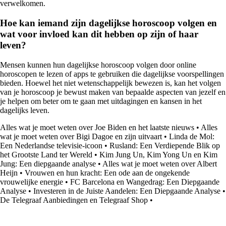
verwelkomen.
Hoe kan iemand zijn dagelijkse horoscoop volgen en
wat voor invloed kan dit hebben op zijn of haar
leven?
Mensen kunnen hun dagelijkse horoscoop volgen door online
horoscopen te lezen of apps te gebruiken die dagelijkse voorspellingen
bieden. Hoewel het niet wetenschappelijk bewezen is, kan het volgen
van je horoscoop je bewust maken van bepaalde aspecten van jezelf en
je helpen om beter om te gaan met uitdagingen en kansen in het
dagelijks leven.
Alles wat je moet weten over Joe Biden en het laatste nieuws
•
Alles
wat je moet weten over Bigi Dagoe en zijn uitvaart
•
Linda de Mol:
Een Nederlandse televisie-icoon
•
Rusland: Een Verdiepende Blik op
het Grootste Land ter Wereld
•
Kim Jung Un, Kim Yong Un en Kim
Jung: Een diepgaande analyse
•
Alles wat je moet weten over Albert
Heijn
•
Vrouwen en hun kracht: Een ode aan de ongekende
vrouwelijke energie
•
FC Barcelona en Wangedrag: Een Diepgaande
Analyse
•
Investeren in de Juiste Aandelen: Een Diepgaande Analyse
•
De Telegraaf Aanbiedingen en Telegraaf Shop
•