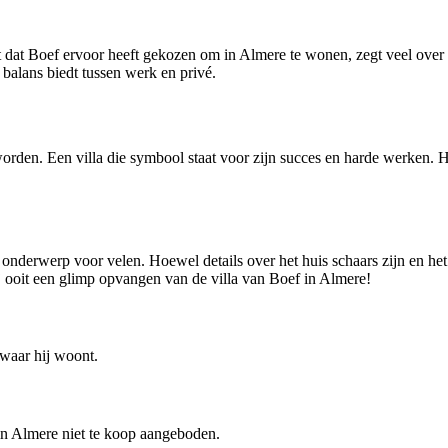
feit dat Boef ervoor heeft gekozen om in Almere te wonen, zegt veel over
balans biedt tussen werk en privé.
rden. Een villa die symbool staat voor zijn succes en harde werken. Hoe
nderwerp voor velen. Hoewel details over het huis schaars zijn en het nie
j ooit een glimp opvangen van de villa van Boef in Almere!
 waar hij woont.
 in Almere niet te koop aangeboden.