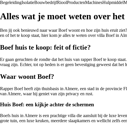
Begeleiding
Isolatie
Bouwbedrijf
Riool
Producten
Machines
Hulpmiddel
M
Alles wat je moet weten over het
Ben jij ook benieuwd naar waar Boef woont en hoe zijn huis eruit ziet? 
en of het te koop staat, hier kom je alles te weten over villa Boef in Al
Boef huis te koop: feit of fictie?
Er gaan geruchten de rondte dat het huis van rapper Boef te koop staat.
vraag zijn. Echter, tot op heden is er geen bevestiging geweest dat het
Waar woont Boef?
Rapper Boef heeft zijn thuisbasis in Almere, een stad in de provincie
van Almere, waar hij geniet van zijn privacy en rust.
Huis Boef: een kijkje achter de schermen
Boefs huis in Almere is een prachtige villa die aansluit bij de luxe le
grote tuin, een luxe keuken, meerdere slaapkamers en wellicht zelfs een