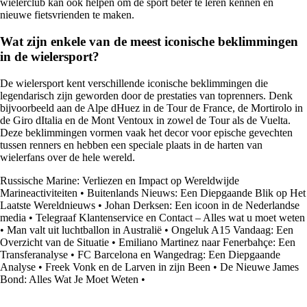
wielerclub kan ook helpen om de sport beter te leren kennen en
nieuwe fietsvrienden te maken.
Wat zijn enkele van de meest iconische beklimmingen
in de wielersport?
De wielersport kent verschillende iconische beklimmingen die
legendarisch zijn geworden door de prestaties van toprenners. Denk
bijvoorbeeld aan de Alpe dHuez in de Tour de France, de Mortirolo in
de Giro dItalia en de Mont Ventoux in zowel de Tour als de Vuelta.
Deze beklimmingen vormen vaak het decor voor epische gevechten
tussen renners en hebben een speciale plaats in de harten van
wielerfans over de hele wereld.
Russische Marine: Verliezen en Impact op Wereldwijde
Marineactiviteiten
•
Buitenlands Nieuws: Een Diepgaande Blik op Het
Laatste Wereldnieuws
•
Johan Derksen: Een icoon in de Nederlandse
media
•
Telegraaf Klantenservice en Contact – Alles wat u moet weten
•
Man valt uit luchtballon in Australië
•
Ongeluk A15 Vandaag: Een
Overzicht van de Situatie
•
Emiliano Martinez naar Fenerbahçe: Een
Transferanalyse
•
FC Barcelona en Wangedrag: Een Diepgaande
Analyse
•
Freek Vonk en de Larven in zijn Been
•
De Nieuwe James
Bond: Alles Wat Je Moet Weten
•