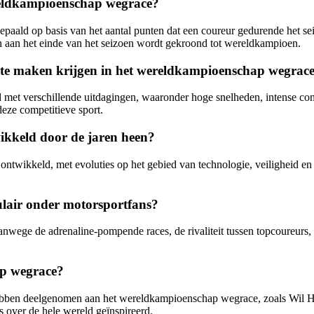
eldkampioenschap wegrace?
ld op basis van het aantal punten dat een coureur gedurende het sei
ten aan het einde van het seizoen wordt gekroond tot wereldkampioen.
 te maken krijgen in het wereldkampioenschap wegrac
et verschillende uitdagingen, waaronder hoge snelheden, intense con
deze competitieve sport.
ikkeld door de jaren heen?
ontwikkeld, met evoluties op het gebied van technologie, veiligheid e
lair onder motorsportfans?
wege de adrenaline-pompende races, de rivaliteit tussen topcoureurs, 
ap wegrace?
e hebben deelgenomen aan het wereldkampioenschap wegrace, zoals Wil
 over de hele wereld geïnspireerd.