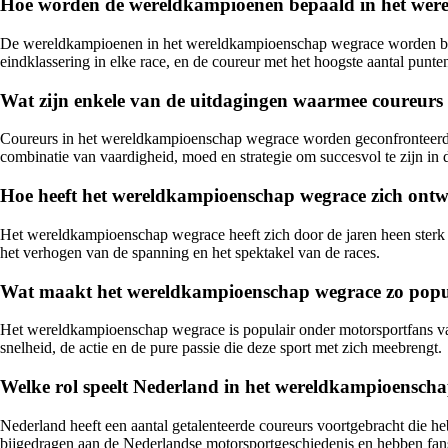
Hoe worden de wereldkampioenen bepaald in het wer
De wereldkampioenen in het wereldkampioenschap wegrace worden bepaa
eindklassering in elke race, en de coureur met het hoogste aantal pun
Wat zijn enkele van de uitdagingen waarmee coureurs
Coureurs in het wereldkampioenschap wegrace worden geconfronteerd m
combinatie van vaardigheid, moed en strategie om succesvol te zijn in 
Hoe heeft het wereldkampioenschap wegrace zich ontw
Het wereldkampioenschap wegrace heeft zich door de jaren heen sterk 
het verhogen van de spanning en het spektakel van de races.
Wat maakt het wereldkampioenschap wegrace zo popu
Het wereldkampioenschap wegrace is populair onder motorsportfans van
snelheid, de actie en de pure passie die deze sport met zich meebrengt.
Welke rol speelt Nederland in het wereldkampioensch
Nederland heeft een aantal getalenteerde coureurs voortgebracht di
bijgedragen aan de Nederlandse motorsportgeschiedenis en hebben fans