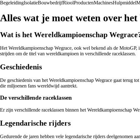
Begeleiding
Isolatie
Bouwbedrijf
Riool
Producten
Machines
Hulpmiddel
M
Alles wat je moet weten over h
Wat is het Wereldkampioenschap Wegrace
Het Wereldkampioenschap Wegrace, ook wel bekend als de MotoGP, is e
strijden om de titel van wereldkampioen in verschillende raceklassen.
Geschiedenis
De geschiedenis van het Wereldkampioenschap Wegrace gaat terug tot 1
die miljoenen fans wereldwijd aantrekt.
De verschillende raceklassen
Er zijn verschillende raceklassen binnen het Wereldkampioenschap Wegr
Legendarische rijders
Gedurende de jaren hebben vele legendarische rijders deelgenomen a