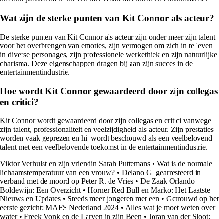
Wat zijn de sterke punten van Kit Connor als acteur?
De sterke punten van Kit Connor als acteur zijn onder meer zijn talent
voor het overbrengen van emoties, zijn vermogen om zich in te leven
in diverse personages, zijn professionele werkethiek en zijn natuurlijke
charisma. Deze eigenschappen dragen bij aan zijn succes in de
entertainmentindustrie.
Hoe wordt Kit Connor gewaardeerd door zijn collegas
en critici?
Kit Connor wordt gewaardeerd door zijn collegas en critici vanwege
zijn talent, professionaliteit en veelzijdigheid als acteur. Zijn prestaties
worden vaak geprezen en hij wordt beschouwd als een veelbelovend
talent met een veelbelovende toekomst in de entertainmentindustrie.
Viktor Verhulst en zijn vriendin Sarah Puttemans
•
Wat is de normale
lichaamstemperatuur van een vrouw?
•
Delano G. gearresteerd in
verband met de moord op Peter R. de Vries
•
De Zaak Orlando
Boldewijn: Een Overzicht
•
Horner Red Bull en Marko: Het Laatste
Nieuws en Updates
•
Steeds meer jongeren met een
•
Getrouwd op het
eerste gezicht: MAFS Nederland 2024
•
Alles wat je moet weten over
water
•
Freek Vonk en de Larven in zijn Been
•
Joran van der Sloot: