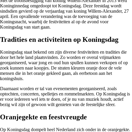
Met de troonsbestijging van koning Willem-Alexander in 2013 werd
Koninginnedag omgedoopt tot Koningsdag. Deze feestdag wordt
sindsdien gevierd op de verjaardag van koning Willem-Alexander, 27
april. Een opvallende verandering was de toevoeging van de
Koningsnacht, waarbij de festiviteiten al op de avond voor
Koningsdag van start gaan.
Tradities en activiteiten op Koningsdag
Koningsdag staat bekend om zijn diverse festiviteiten en tradities die
door het hele land plaatsvinden. Zo worden er overal vrijmarkten
georganiseerd, waar jong en oud hun spullen kunnen verkopen of op
zoek kunnen naar koopjes. De straten kleuren oranje door de vele
mensen die in het oranje gekleed gaan, als eerbetoon aan het
koningshuis.
Daarnaast worden er tal van evenementen georganiseerd, zoals
optochten, concerten, spelletjes en rommelmarkten. Op Koningsdag is
er voor iedereen wel iets te doen, of je nu van muziek houdt, actief
bezig wil zijn of gewoon wilt genieten van de feestelijke sfeer.
Oranjegekte en feestvreugde
Op Koningsdag dompelt heel Nederland zich onder in de oranjegekte.