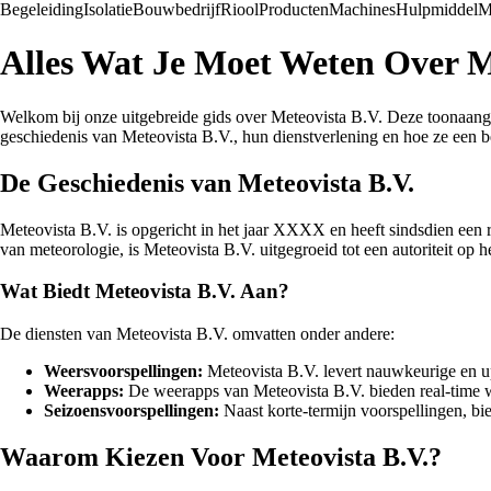
Begeleiding
Isolatie
Bouwbedrijf
Riool
Producten
Machines
Hulpmiddel
M
Alles Wat Je Moet Weten Over M
Welkom bij onze uitgebreide gids over Meteovista B.V. Deze toonaangev
geschiedenis van Meteovista B.V., hun dienstverlening en hoe ze een 
De Geschiedenis van Meteovista B.V.
Meteovista B.V. is opgericht in het jaar XXXX en heeft sindsdien een
van meteorologie, is Meteovista B.V. uitgegroeid tot een autoriteit op 
Wat Biedt Meteovista B.V. Aan?
De diensten van Meteovista B.V. omvatten onder andere:
Weersvoorspellingen:
Meteovista B.V. levert nauwkeurige en up
Weerapps:
De weerapps van Meteovista B.V. bieden real-time w
Seizoensvoorspellingen:
Naast korte-termijn voorspellingen, bi
Waarom Kiezen Voor Meteovista B.V.?