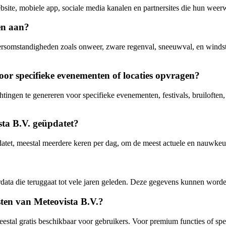
site, mobiele app, sociale media kanalen en partnersites die hun weerw
en aan?
ersomstandigheden zoals onweer, zware regenval, sneeuwval, en winds
or specifieke evenementen of locaties opvragen?
ingen te genereren voor specifieke evenementen, festivals, bruiloften,
ta B.V. geüpdatet?
et, meestal meerdere keren per dag, om de meest actuele en nauwkeuri
rdata die teruggaat tot vele jaren geleden. Deze gegevens kunnen worde
sten van Meteovista B.V.?
estal gratis beschikbaar voor gebruikers. Voor premium functies of sp