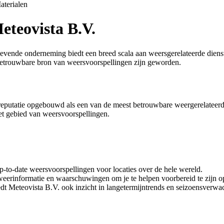
aterialen
eteovista B.V.
ende onderneming biedt een breed scala aan weersgerelateerde diensten
betrouwbare bron van weersvoorspellingen zijn geworden.
 reputatie opgebouwd als een van de meest betrouwbare weergerelateerd
het gebied van weersvoorspellingen.
-to-date weersvoorspellingen voor locaties over de hele wereld.
eerinformatie en waarschuwingen om je te helpen voorbereid te zijn
edt Meteovista B.V. ook inzicht in langetermijntrends en seizoensverwa