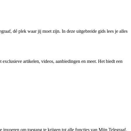
af, dé plek waar jij moet zijn. In deze uitgebreide gids lees je alles
t exclusieve artikelen, videos, aanbiedingen en meer. Het biedt een
invoeren om toegang te krijgen tot alle functies van Mijn Telegraaf.