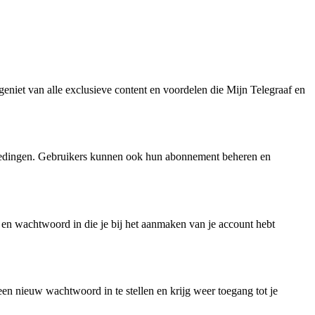
geniet van alle exclusieve content en voordelen die Mijn Telegraaf en
nbiedingen. Gebruikers kunnen ook hun abonnement beheren en
 en wachtwoord in die je bij het aanmaken van je account hebt
en nieuw wachtwoord in te stellen en krijg weer toegang tot je