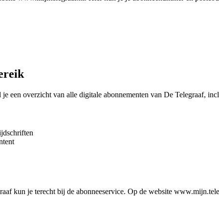
ereik
e een overzicht van alle digitale abonnementen van De Telegraaf, inclus
jdschriften
ntent
f kun je terecht bij de abonneeservice. Op de website www.mijn.telegra