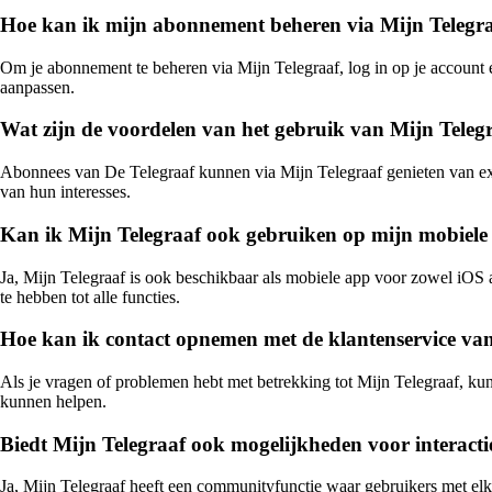
Hoe kan ik mijn abonnement beheren via Mijn Telegr
Om je abonnement te beheren via Mijn Telegraaf, log in op je account 
aanpassen.
Wat zijn de voordelen van het gebruik van Mijn Teleg
Abonnees van De Telegraaf kunnen via Mijn Telegraaf genieten van exc
van hun interesses.
Kan ik Mijn Telegraaf ook gebruiken op mijn mobiele
Ja, Mijn Telegraaf is ook beschikbaar als mobiele app voor zowel iO
te hebben tot alle functies.
Hoe kan ik contact opnemen met de klantenservice va
Als je vragen of problemen hebt met betrekking tot Mijn Telegraaf, kun
kunnen helpen.
Biedt Mijn Telegraaf ook mogelijkheden voor interact
Ja, Mijn Telegraaf heeft een communityfunctie waar gebruikers met elka