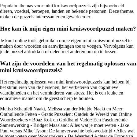
Populaire themas voor mini kruiswoordpuzzels zijn bijvoorbeeld
dieren, voedsel, beroepen, landen en bekende personen. Deze themas
maken de puzzels interessanter en gevarieerder.
Hoe kan ik mijn eigen mini kruiswoordpuzzel maken?
Je kunt online tools gebruiken om je eigen mini kruiswoordpuzzel te
maken door woorden en aanwijzingen toe te voegen. Vervolgens kun
je de puzzel afdrukken of delen met anderen om op te lossen.
Wat zijn de voordelen van het regelmatig oplossen van
mini kruiswoordpuzzels?
Het regelmatig oplossen van mini kruiswoordpuzzels kan helpen bij
het stimuleren van de hersenen, het verbeteren van cognitieve
vaardigheden en het verminderen van stress. Het is een leuke en
educatieve manier om de geest scherp te houden.
Melisa Schaufeli Naakt, Melissa van der Meijde Naakt en Meer:
Onthullende Feiten
•
Gratis Puzzelen: Ontdek de Wereld van Online
Woordzoekers
•
Boaz Kok en Goldband Vader: Een Fascinerende
Samenwerking
•
Bridget Maasland: Alles wat je moet weten
•
Jake
Paul versus Mike Tyson: De langverwachte bokswedstrijd
•
Alles wat
je moet weten over Wordzoekers
•
De Waarheid Achter de Fotos van