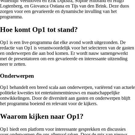
Willemijn Veenhoven en Erik Dijkstra, Sophie Hilbrand en Hugo
Logtenberg, en Giovanca Ostiana en Tijs van den Brink. Deze duos
zorgen voor een gevarieerde en dynamische invulling van het
programma.
Hoe komt Op1 tot stand?
Op1 is een live-programma dat elke avond wordt uitgezonden. De
redactie van Op1 is verantwoordelijk voor het selecteren van de gasten
en onderwerpen die aan bod komen. Er wordt nauw samengewerkt
met de presentatoren om een gevarieerde en interessante uitzending
neer te zetten.
Onderwerpen
Op1 behandelt een breed scala aan onderwerpen, variërend van actuele
politieke kwesties tot entertainmentnieuws en maatschappelijke
ontwikkelingen. Door de diversiteit aan gasten en onderwerpen blijft
het programma boeiend en relevant voor de kijkers.
Waarom kijken naar Op1?
Op1 biedt een platform voor interessante gesprekken en discussies
over onderwerpen die ons allemaal raken. Door de mix van nieuws,