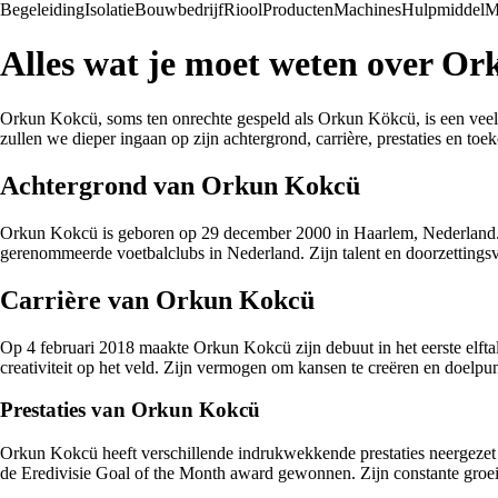
Begeleiding
Isolatie
Bouwbedrijf
Riool
Producten
Machines
Hulpmiddel
M
Alles wat je moet weten over O
Orkun Kokcü, soms ten onrechte gespeld als Orkun Kökcü, is een veelbel
zullen we dieper ingaan op zijn achtergrond, carrière, prestaties en to
Achtergrond van Orkun Kokcü
Orkun Kokcü is geboren op 29 december 2000 in Haarlem, Nederland. Op
gerenommeerde voetbalclubs in Nederland. Zijn talent en doorzettingsv
Carrière van Orkun Kokcü
Op 4 februari 2018 maakte Orkun Kokcü zijn debuut in het eerste elftal
creativiteit op het veld. Zijn vermogen om kansen te creëren en doelp
Prestaties van Orkun Kokcü
Orkun Kokcü heeft verschillende indrukwekkende prestaties neergezet ti
de Eredivisie Goal of the Month award gewonnen. Zijn constante groei