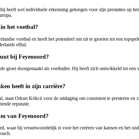
ij heeft wel individuele erkenning gekregen voor zijn prestaties op h
Europa.
in het voetbal?
andse voetbal en heeft het potentieel om uit te groeien tot een topspel
rlands elftal.
buut bij Feyenoord?
groei doorgemaakt als voetballer. Hij heeft zich ontwikkeld tot een va
n heeft in zijn carrière?
l, staat Orkun Kökcü voor de uitdaging om consistent te presteren en z
ende reputatie.
team van Feyenoord?
 waar hij verantwoordelijk is voor het creëren van kansen en het onder
coach.