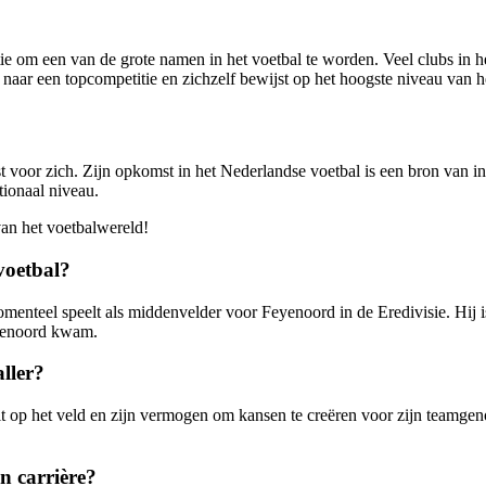
ie om een van de grote namen in het voetbal te worden. Veel clubs in h
t naar een topcompetitie en zichzelf bewijst op het hoogste niveau van h
oor zich. Zijn opkomst in het Nederlandse voetbal is een bron van insp
tionaal niveau.
van het voetbalwereld!
voetbal?
enteel speelt als middenvelder voor Feyenoord in de Eredivisie. Hij 
eyenoord kwam.
ller?
t op het veld en zijn vermogen om kansen te creëren voor zijn teamgeno
n carrière?