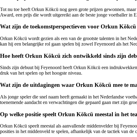
Tot nu toe heeft Orkun Kökcü nog geen grote prijzen gewonnen, maar h
Award, een prijs die wordt uitgereikt aan de beste jonge voetballer in 
Wat zijn de toekomstperspectieven voor Orkun Kökcü 
Orkun Kökcü wordt gezien als een van de grootste talenten in het Nederl
kan hij een belangrijke rol gaan spelen bij zowel Feyenoord als het Nede
Hoe heeft Orkun Kökcü zich ontwikkeld sinds zijn de
Sinds zijn debuut bij Feyenoord heeft Orkun Kökcü een indrukwekkende 
druk van het spelen op het hoogste niveau.
Wat zijn de uitdagingen waar Orkun Kökcü mee te make
Als jonge speler die snel naam heeft gemaakt in het Nederlandse voetba
toenemende aandacht en verwachtingen die gepaard gaan met zijn groei
Op welke positie speelt Orkun Kökcü meestal in het 
Orkun Kökcü speelt meestal als aanvallende middenvelder bij Feyenoord,
posities in het middenveld te spelen, afhankelijk van de tactiek van de 