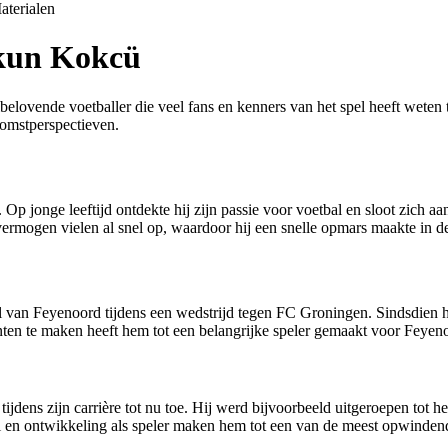
aterialen
rkun Kokcü
ovende voetballer die veel fans en kenners van het spel heeft weten te 
ekomstperspectieven.
 jonge leeftijd ontdekte hij zijn passie voor voetbal en sloot zich a
ermogen vielen al snel op, waardoor hij een snelle opmars maakte in d
 van Feyenoord tijdens een wedstrijd tegen FC Groningen. Sindsdien hee
unten te maken heeft hem tot een belangrijke speler gemaakt voor Feyen
jdens zijn carrière tot nu toe. Hij werd bijvoorbeeld uitgeroepen tot h
 en ontwikkeling als speler maken hem tot een van de meest opwindende