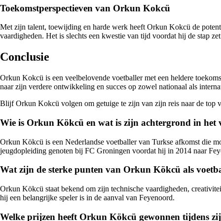
Toekomstperspectieven van Orkun Kokcü
Met zijn talent, toewijding en harde werk heeft Orkun Kokcü de potent
vaardigheden. Het is slechts een kwestie van tijd voordat hij de stap ze
Conclusie
Orkun Kokcü is een veelbelovende voetballer met een heldere toekomst v
naar zijn verdere ontwikkeling en succes op zowel nationaal als interna
Blijf Orkun Kokcü volgen om getuige te zijn van zijn reis naar de top 
Wie is Orkun Kökcü en wat is zijn achtergrond in het 
Orkun Kökcü is een Nederlandse voetballer van Turkse afkomst die mom
jeugdopleiding genoten bij FC Groningen voordat hij in 2014 naar F
Wat zijn de sterke punten van Orkun Kökcü als voetba
Orkun Kökcü staat bekend om zijn technische vaardigheden, creativitei
hij een belangrijke speler is in de aanval van Feyenoord.
Welke prijzen heeft Orkun Kökcü gewonnen tijdens zij