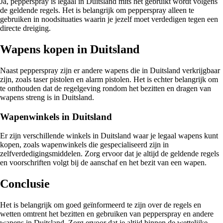
Ja, pepperspray is legaal in Duitsland mits het gebruikt wordt volgens
de geldende regels. Het is belangrijk om pepperspray alleen te
gebruiken in noodsituaties waarin je jezelf moet verdedigen tegen een
directe dreiging.
Wapens kopen in Duitsland
Naast pepperspray zijn er andere wapens die in Duitsland verkrijgbaar
zijn, zoals taser pistolen en alarm pistolen. Het is echter belangrijk om
te onthouden dat de regelgeving rondom het bezitten en dragen van
wapens streng is in Duitsland.
Wapenwinkels in Duitsland
Er zijn verschillende winkels in Duitsland waar je legaal wapens kunt
kopen, zoals wapenwinkels die gespecialiseerd zijn in
zelfverdedigingsmiddelen. Zorg ervoor dat je altijd de geldende regels
en voorschriften volgt bij de aanschaf en het bezit van een wapen.
Conclusie
Het is belangrijk om goed geïnformeerd te zijn over de regels en
wetten omtrent het bezitten en gebruiken van pepperspray en andere
wapens in Duitsland. Zorg ervoor dat je altijd binnen de wettelijke