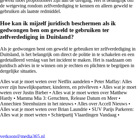
geweld moet proportioneel zijn aan de dreiging. Het is belangrijk om
de wetgeving rondom zelfverdediging te kennen en alleen geweld te
gebruiken als laatste redmiddel.
Hoe kan ik mijzelf juridisch beschermen als ik
gedwongen ben om geweld te gebruiken ter
zelfverdediging in Duitsland?
Als je gedwongen bent om geweld te gebruiken ter zelfverdediging in
Duitsland, is het belangrijk om direct de politie in te schakelen en een
gedetailleerd verslag van het incident te maken. Het is raadzaam om
juridisch advies in te winnen om je rechten en plichten te begrijpen in
dergelijke situaties.
Alles wat je moet weten over Netflix aandelen
•
Peter Maffay: Alles
over zijn huwelijkspartner, kinderen, en privéleven
•
Alles wat je moet
weten over Justin Bieber
•
Alles wat je moet weten over Matthew
Hardy
•
Mamma Mia 3: Geruchten, Release Datum en Meer
•
Annechien Steenhuizen in het nieuws
•
Alles over Accell Nieuws
•
Alles wat je moet weten over Brian Laundrie
•
SUV Parijs Parkeren:
Alles wat je moet weten
•
Schietpartij Vlaardingen Vandaag
•
verkoop@media365.nl