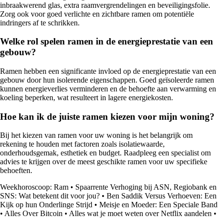
inbraakwerend glas, extra raamvergrendelingen en beveiligingsfolie.
Zorg ook voor goed verlichte en zichtbare ramen om potentiële
indringers af te schrikken.
Welke rol spelen ramen in de energieprestatie van een
gebouw?
Ramen hebben een significante invloed op de energieprestatie van een
gebouw door hun isolerende eigenschappen. Goed geïsoleerde ramen
kunnen energieverlies verminderen en de behoefte aan verwarming en
koeling beperken, wat resulteert in lagere energiekosten.
Hoe kan ik de juiste ramen kiezen voor mijn woning?
Bij het kiezen van ramen voor uw woning is het belangrijk om
rekening te houden met factoren zoals isolatiewaarde,
onderhoudsgemak, esthetiek en budget. Raadpleeg een specialist om
advies te krijgen over de meest geschikte ramen voor uw specifieke
behoeften.
Weekhoroscoop: Ram
•
Spaarrente Verhoging bij ASN, Regiobank en
SNS: Wat betekent dit voor jou?
•
Ben Saddik Versus Verhoeven: Een
Kijk op hun Onderlinge Strijd
•
Meisje en Moeder: Een Speciale Band
•
Alles Over Bitcoin
•
Alles wat je moet weten over Netflix aandelen
•