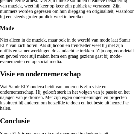
getalenteerde artiest. Met zijn unieke sound en creatieve benadering
van muziek, weet hij keer op keer zijn publiek te verrassen. Zijn
nummers worden geprezen om hun diepgang en originaliteit, waardoor
hij een steeds groter publiek weet te bereiken.
Mode
Niet alleen in de muziek, maar ook in de wereld van mode laat Samir
El Y van zich horen. Als stijlicoon en trendsetter weet hij met zijn
outfits en samenwerkingen de aandacht te trekken. Zijn oog voor detail
en gevoel voor stijl maken hem een graag geziene gast bij mode-
evenementen en op social media.
Visie en ondernemerschap
Wat Samir El Y onderscheidt van anderen is zijn visie en
ondernemerschap. Hij gelooft sterk in het volgen van je passie en het
najagen van je dromen. Met zijn eigen ondernemingen en projecten
inspireert hij anderen om hetzelfde te doen en het beste uit henzelf te
halen.
Conclusie
Samir El Y is een naam die niet meer weg te denken is uit