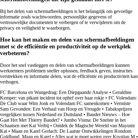
Bij het delen van schermafbeeldingen is het belangrijk om gevoelige
informatie zoals wachtwoorden, persoonlijke gegevens of
vertrouwelijke documenten te verbergen of te verwijderen om de
privacy en veiligheid te waarborgen.
Hoe kan het maken en delen van schermafbeeldingen
met sc de efficiëntie en productiviteit op de werkplek
verbeteren?
Door het snel vastleggen en delen van schermafbeeldingen kunnen
werknemers problemen sneller oplossen, feedback geven, instructies
verstrekken en informatie delen, wat de efficiëntie en productiviteit kan
verhogen.
FC Barcelona en Wangedrag: Een Diepgaande Analyse
•
Geraldine
Kemper: van pikant incident tot ophef over haar rokje
•
FC Volendam:
De Club waar Wim Jonk en Volendam FC samenkomen
•
Vermiste
Sam Gevonden: Een Verhaal van Hoop en Vreugde
•
Tabaksprijzen
vergelijken tussen Nederland en Duitsland
•
Baudet Nieuws – Hoe
Gaat Het Met Thierry Baudet?
•
Jumbo Visma: De Snelste in het
Schaatsen met Kai Verbij
•
Ontdek de Magische Wereld van Mayumi
Kai
•
Maan en Karel Gerlach: De Laatste Ontwikkelingen Rondom
Goldband, Maan en Karel
•
Alles wat je moet weten over Krystian M
•