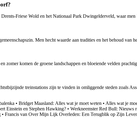
orf?
t Drents-Friese Wold en het Nationaal Park Dwingelderveld, waar men k
gemeenschapszin. Men hecht waarde aan tradities en het behoud van het
te en zomer komen de groene landschappen en bloeiende velden prachtig 
htstbijzijnde treinstations zijn te vinden in omliggende steden zoals 
abalenka
•
Bridget Maasland: Alles wat je moet weten
•
Alles wat je moe
ert Einstein en Stephen Hawking?
•
Werkneemster Red Bull: Nieuws r
g
•
Francis van Over Mijn Lijk Overleden: Een Terugblik op Zijn Leven