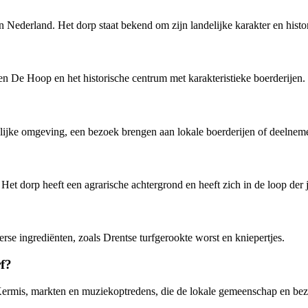
an Nederland. Het dorp staat bekend om zijn landelijke karakter en his
n De Hoop en het historische centrum met karakteristieke boerderijen.
elijke omgeving, een bezoek brengen aan lokale boerderijen of deelnem
 Het dorp heeft een agrarische achtergrond en heeft zich in de loop der
se ingrediënten, zoals Drentse turfgerookte worst en kniepertjes.
f?
r Kermis, markten en muziekoptredens, die de lokale gemeenschap en b