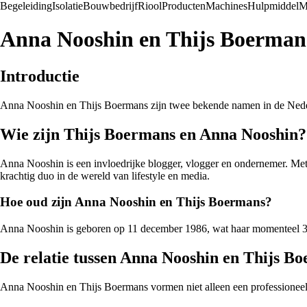
Begeleiding
Isolatie
Bouwbedrijf
Riool
Producten
Machines
Hulpmiddel
M
Anna Nooshin en Thijs Boermans:
Introductie
Anna Nooshin en Thijs Boermans zijn twee bekende namen in de Nederl
Wie zijn Thijs Boermans en Anna Nooshin?
Anna Nooshin is een invloedrijke blogger, vlogger en ondernemer. Met
krachtig duo in de wereld van lifestyle en media.
Hoe oud zijn Anna Nooshin en Thijs Boermans?
Anna Nooshin is geboren op 11 december 1986, wat haar momenteel 35 
De relatie tussen Anna Nooshin en Thijs B
Anna Nooshin en Thijs Boermans vormen niet alleen een professioneel t