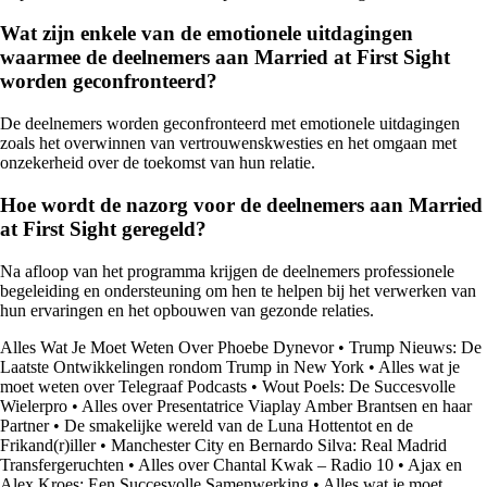
Wat zijn enkele van de emotionele uitdagingen
waarmee de deelnemers aan Married at First Sight
worden geconfronteerd?
De deelnemers worden geconfronteerd met emotionele uitdagingen
zoals het overwinnen van vertrouwenskwesties en het omgaan met
onzekerheid over de toekomst van hun relatie.
Hoe wordt de nazorg voor de deelnemers aan Married
at First Sight geregeld?
Na afloop van het programma krijgen de deelnemers professionele
begeleiding en ondersteuning om hen te helpen bij het verwerken van
hun ervaringen en het opbouwen van gezonde relaties.
Alles Wat Je Moet Weten Over Phoebe Dynevor
•
Trump Nieuws: De
Laatste Ontwikkelingen rondom Trump in New York
•
Alles wat je
moet weten over Telegraaf Podcasts
•
Wout Poels: De Succesvolle
Wielerpro
•
Alles over Presentatrice Viaplay Amber Brantsen en haar
Partner
•
De smakelijke wereld van de Luna Hottentot en de
Frikand(r)iller
•
Manchester City en Bernardo Silva: Real Madrid
Transfergeruchten
•
Alles over Chantal Kwak – Radio 10
•
Ajax en
Alex Kroes: Een Succesvolle Samenwerking
•
Alles wat je moet