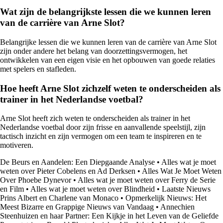
Wat zijn de belangrijkste lessen die we kunnen leren
van de carrière van Arne Slot?
Belangrijke lessen die we kunnen leren van de carrière van Arne Slot
zijn onder andere het belang van doorzettingsvermogen, het
ontwikkelen van een eigen visie en het opbouwen van goede relaties
met spelers en stafleden.
Hoe heeft Arne Slot zichzelf weten te onderscheiden als
trainer in het Nederlandse voetbal?
Arne Slot heeft zich weten te onderscheiden als trainer in het
Nederlandse voetbal door zijn frisse en aanvallende speelstijl, zijn
tactisch inzicht en zijn vermogen om een team te inspireren en te
motiveren.
De Beurs en Aandelen: Een Diepgaande Analyse
•
Alles wat je moet
weten over Pieter Cobelens en Ad Derksen
•
Alles Wat Je Moet Weten
Over Phoebe Dynevor
•
Alles wat je moet weten over Ferry de Serie
en Film
•
Alles wat je moet weten over Blindheid
•
Laatste Nieuws
Prins Albert en Charlene van Monaco
•
Opmerkelijk Nieuws: Het
Meest Bizarre en Grappige Nieuws van Vandaag
•
Annechien
Steenhuizen en haar Partner: Een Kijkje in het Leven van de Geliefde