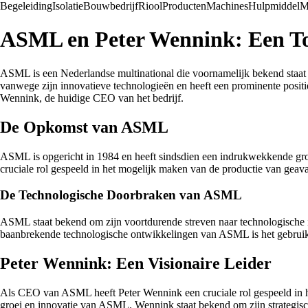
Begeleiding
Isolatie
Bouwbedrijf
Riool
Producten
Machines
Hulpmiddel
M
ASML en Peter Wennink: Een To
ASML is een Nederlandse multinational die voornamelijk bekend staat o
vanwege zijn innovatieve technologieën en heeft een prominente positi
Wennink, de huidige CEO van het bedrijf.
De Opkomst van ASML
ASML is opgericht in 1984 en heeft sindsdien een indrukwekkende groe
cruciale rol gespeeld in het mogelijk maken van de productie van geava
De Technologische Doorbraken van ASML
ASML staat bekend om zijn voortdurende streven naar technologische in
baanbrekende technologische ontwikkelingen van ASML is het gebruik v
Peter Wennink: Een Visionaire Leider
Als CEO van ASML heeft Peter Wennink een cruciale rol gespeeld in het
groei en innovatie van ASML. Wennink staat bekend om zijn strategisch 