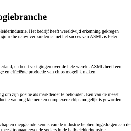
ogiebranche
eiderindustrie. Het bedrijf heeft wereldwijd erkenning gekregen
 figuur die nauw verbonden is met het succes van ASML is Peter
erland, en heeft vestigingen over de hele wereld. ASML heeft een
ge en efficiënte productie van chips mogelijk maken.
ng om zijn positie als marktleider te behouden. Een van de meest
ductie van nog kleinere en complexere chips mogelijk is geworden.
rschap en diepgaande kennis van de industrie hebben bijgedragen aan de
 meest toonaangevende spelers in de halfgeleiderindustrie.