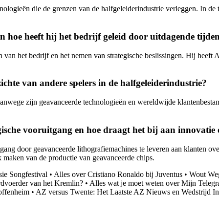
nologieën die de grenzen van de halfgeleiderindustrie verleggen. In 
oe heeft hij het bedrijf geleid door uitdagende tijde
an het bedrijf en het nemen van strategische beslissingen. Hij heeft 
chte van andere spelers in de halfgeleiderindustrie?
 vanwege zijn geavanceerde technologieën en wereldwijde klantenbestan
sche vooruitgang en hoe draagt het bij aan innovatie
gang door geavanceerde lithografiemachines te leveren aan klanten over
k maken van de productie van geavanceerde chips.
ie Songfestival
•
Alles over Cristiano Ronaldo bij Juventus
•
Wout Weg
rdvoerder van het Kremlin?
•
Alles wat je moet weten over Mijn Telegr
offenheim
•
AZ versus Twente: Het Laatste AZ Nieuws en Wedstrijd In