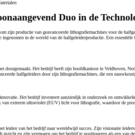
aterialen
onaangevend Duo in de Technol
m zijn productie van geavanceerde lithografiemachines voor de halfgel
e ingenomen in de wereld van de halfgeleiderproductie. Een essentiële
i doorgemaakt. Het bedrijf heeft zijn hoofdkantoor in Veldhoven, Ned
nceerde halfgeleiders door zijn lithografiemachines, die een nauwkeuri
novatie. Het bedrijf investeert aanzienlijk in onderzoek en ontwikkeli
an extreem ultraviolet (EUV) licht voor lithografie, waardoor de pro
 leiden van het bedrijf naar wereldwijd succes. Zijn visionaire leide
inzicht en zijn vermogen om het bedrijf te positioneren als een van de