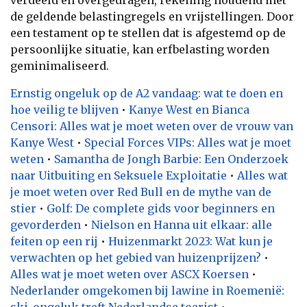
de geldende belastingregels en vrijstellingen. Door
een testament op te stellen dat is afgestemd op de
persoonlijke situatie, kan erfbelasting worden
geminimaliseerd.
Ernstig ongeluk op de A2 vandaag: wat te doen en
hoe veilig te blijven
•
Kanye West en Bianca
Censori: Alles wat je moet weten over de vrouw van
Kanye West
•
Special Forces VIPs: Alles wat je moet
weten
•
Samantha de Jongh Barbie: Een Onderzoek
naar Uitbuiting en Seksuele Exploitatie
•
Alles wat
je moet weten over Red Bull en de mythe van de
stier
•
Golf: De complete gids voor beginners en
gevorderden
•
Nielson en Hanna uit elkaar: alle
feiten op een rij
•
Huizenmarkt 2023: Wat kun je
verwachten op het gebied van huizenprijzen?
•
Alles wat je moet weten over ASCX Koersen
•
Nederlander omgekomen bij lawine in Roemenië:
ski-ongeluk treft Nederlandse toerist
•