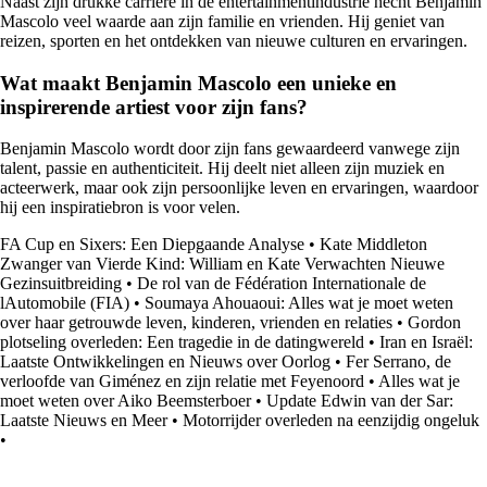
Naast zijn drukke carrière in de entertainmentindustrie hecht Benjamin
Mascolo veel waarde aan zijn familie en vrienden. Hij geniet van
reizen, sporten en het ontdekken van nieuwe culturen en ervaringen.
Wat maakt Benjamin Mascolo een unieke en
inspirerende artiest voor zijn fans?
Benjamin Mascolo wordt door zijn fans gewaardeerd vanwege zijn
talent, passie en authenticiteit. Hij deelt niet alleen zijn muziek en
acteerwerk, maar ook zijn persoonlijke leven en ervaringen, waardoor
hij een inspiratiebron is voor velen.
FA Cup en Sixers: Een Diepgaande Analyse
•
Kate Middleton
Zwanger van Vierde Kind: William en Kate Verwachten Nieuwe
Gezinsuitbreiding
•
De rol van de Fédération Internationale de
lAutomobile (FIA)
•
Soumaya Ahouaoui: Alles wat je moet weten
over haar getrouwde leven, kinderen, vrienden en relaties
•
Gordon
plotseling overleden: Een tragedie in de datingwereld
•
Iran en Israël:
Laatste Ontwikkelingen en Nieuws over Oorlog
•
Fer Serrano, de
verloofde van Giménez en zijn relatie met Feyenoord
•
Alles wat je
moet weten over Aiko Beemsterboer
•
Update Edwin van der Sar:
Laatste Nieuws en Meer
•
Motorrijder overleden na eenzijdig ongeluk
•