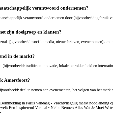
 maatschappelijk verantwoord ondernemen?
atschappelijk verantwoord ondernemen door [bijvoorbeeld: gebruik van 
t zijn doelgroep en klanten?
ls [bijvoorbeeld: sociale media, nieuwsbrieven, evenementen] om in co
end in de markt?
bijvoorbeeld: traditie en innovatie, lokale betrokkenheid en internation
rk Amersfoort?
voorbeeld: deel te nemen aan evenementen, het volgen van het merk op
•
Bommelding in Parijs Vandaag
•
Vrachtvliegtuig maakt noodlanding o
velt: Een Inspirerend Verhaal
•
Nellie Benner: Alles Wat Je Moet Wet
•