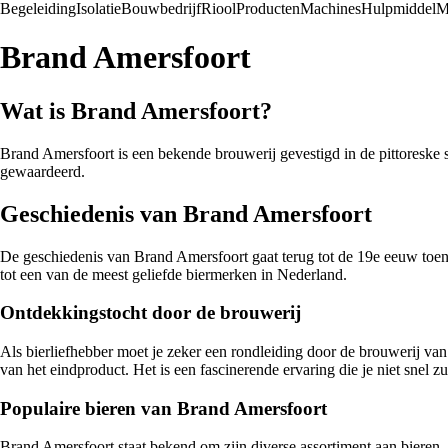
Begeleiding
Isolatie
Bouwbedrijf
Riool
Producten
Machines
Hulpmiddel
M
Brand Amersfoort
Wat is Brand Amersfoort?
Brand Amersfoort is een bekende brouwerij gevestigd in de pittoreske s
gewaardeerd.
Geschiedenis van Brand Amersfoort
De geschiedenis van Brand Amersfoort gaat terug tot de 19e eeuw toen 
tot een van de meest geliefde biermerken in Nederland.
Ontdekkingstocht door de brouwerij
Als bierliefhebber moet je zeker een rondleiding door de brouwerij van
van het eindproduct. Het is een fascinerende ervaring die je niet snel zu
Populaire bieren van Brand Amersfoort
Brand Amersfoort staat bekend om zijn diverse assortiment aan bieren, 