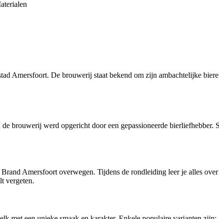
aterialen
tad Amersfoort. De brouwerij staat bekend om zijn ambachtelijke bieren
de brouwerij werd opgericht door een gepassioneerde bierliefhebber. S
 Brand Amersfoort overwegen. Tijdens de rondleiding leer je alles over 
lt vergeten.
elk met een unieke smaak en karakter. Enkele populaire varianten zijn: