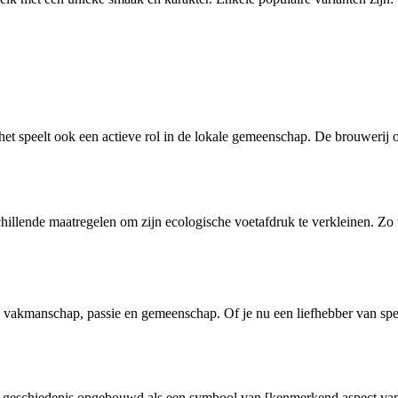
het speelt ook een actieve rol in de lokale gemeenschap. De brouwerij 
illende maatregelen om zijn ecologische voetafdruk te verkleinen. Zo
n vakmanschap, passie en gemeenschap. Of je nu een liefhebber van spe
ijke geschiedenis opgebouwd als een symbool van [kenmerkend aspect va