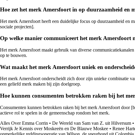
Hoe zet het merk Amersfoort in op duurzaamheid en
Het merk Amersfoort heeft een duidelijke focus op duurzaamheid en ma
sociale projecten].
Op welke manier communiceert het merk Amersfoort me
Het merk Amersfoort maakt gebruik van diverse communicatiekanalen zoa
op te bouwen.
Wat maakt het merk Amersfoort uniek en onderscheid
Het merk Amersfoort onderscheidt zich door zijn unieke combinatie van [
een geliefd merk maken bij zijn doelgroep.
Hoe kunnen consumenten betrokken raken bij het me
Consumenten kunnen betrokken raken bij het merk Amersfoort door [bij
actieve rol te spelen in de gemeenschap rondom het merk.
Alles Over Emma Corrin
•
De Wereld van Sam van Z. uit Hilversum
Verrijk Je Kennis over Moskeeën en De Blauwe Moskee
•
Renee Harte
opmerkelijke reddingsoperatie van Wilson, de speurhond uit Colombia