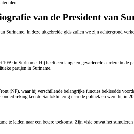
aterialen
ografie van de President van S
n Suriname. In deze uitgebreide gids zullen we zijn achtergrond verken
1959 in Suriname. Hij heeft een lange en gevarieerde carrière in de po
tieke partijen in Suriname.
w Front (NF), waar hij verschillende belangrijke functies bekleedde voo
e onderbreking keerde Santokhi terug naar de politiek en werd hij in 2
iname te leiden naar een betere toekomst. Zijn visie omvat het stimuler