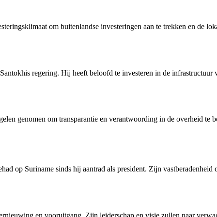
steringsklimaat om buitenlandse investeringen aan te trekken en de lok
ntokhis regering. Hij heeft beloofd te investeren in de infrastructuur 
gelen genomen om transparantie en verantwoording in de overheid te bevo
had op Suriname sinds hij aantrad als president. Zijn vastberadenheid o
rnieuwing en vooruitgang. Zijn leiderschap en visie zullen naar verwac