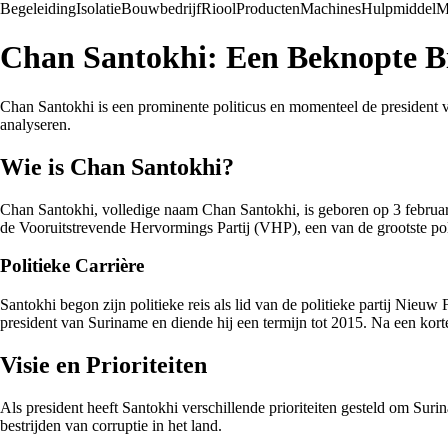
Begeleiding
Isolatie
Bouwbedrijf
Riool
Producten
Machines
Hulpmiddel
M
Chan Santokhi: Een Beknopte Bi
Chan Santokhi is een prominente politicus en momenteel de president va
analyseren.
Wie is Chan Santokhi?
Chan Santokhi, volledige naam Chan Santokhi, is geboren op 3 februari 
de Vooruitstrevende Hervormings Partij (VHP), een van de grootste poli
Politieke Carrière
Santokhi begon zijn politieke reis als lid van de politieke partij Nieu
president van Suriname en diende hij een termijn tot 2015. Na een kort
Visie en Prioriteiten
Als president heeft Santokhi verschillende prioriteiten gesteld om Sur
bestrijden van corruptie in het land.