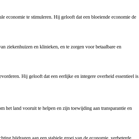
ale economie te stimuleren. Hij gelooft dat een bloeiende economie de
van ziekenhuizen en klinieken, en te zorgen voor betaalbare en
rderen. Hij gelooft dat een eerlijke en integere overheid essentieel is
m het land vooruit te helpen en zijn toewijding aan transparantie en
hting bijdragen aan een stabiele groei van de economie, verbeterde