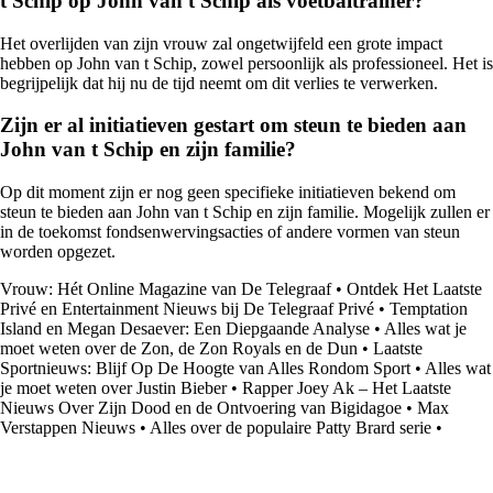
t Schip op John van t Schip als voetbaltrainer?
Het overlijden van zijn vrouw zal ongetwijfeld een grote impact
hebben op John van t Schip, zowel persoonlijk als professioneel. Het is
begrijpelijk dat hij nu de tijd neemt om dit verlies te verwerken.
Zijn er al initiatieven gestart om steun te bieden aan
John van t Schip en zijn familie?
Op dit moment zijn er nog geen specifieke initiatieven bekend om
steun te bieden aan John van t Schip en zijn familie. Mogelijk zullen er
in de toekomst fondsenwervingsacties of andere vormen van steun
worden opgezet.
Vrouw: Hét Online Magazine van De Telegraaf
•
Ontdek Het Laatste
Privé en Entertainment Nieuws bij De Telegraaf Privé
•
Temptation
Island en Megan Desaever: Een Diepgaande Analyse
•
Alles wat je
moet weten over de Zon, de Zon Royals en de Dun
•
Laatste
Sportnieuws: Blijf Op De Hoogte van Alles Rondom Sport
•
Alles wat
je moet weten over Justin Bieber
•
Rapper Joey Ak – Het Laatste
Nieuws Over Zijn Dood en de Ontvoering van Bigidagoe
•
Max
Verstappen Nieuws
•
Alles over de populaire Patty Brard serie
•