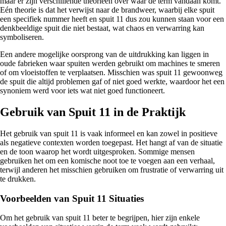
maar er zijn verschillende theorieën over waar de term vandaan komt.
Eén theorie is dat het verwijst naar de brandweer, waarbij elke spuit
een specifiek nummer heeft en spuit 11 dus zou kunnen staan voor een
denkbeeldige spuit die niet bestaat, wat chaos en verwarring kan
symboliseren.
Een andere mogelijke oorsprong van de uitdrukking kan liggen in
oude fabrieken waar spuiten werden gebruikt om machines te smeren
of om vloeistoffen te verplaatsen. Misschien was spuit 11 gewoonweg
de spuit die altijd problemen gaf of niet goed werkte, waardoor het een
synoniem werd voor iets wat niet goed functioneert.
Gebruik van Spuit 11 in de Praktijk
Het gebruik van spuit 11 is vaak informeel en kan zowel in positieve
als negatieve contexten worden toegepast. Het hangt af van de situatie
en de toon waarop het wordt uitgesproken. Sommige mensen
gebruiken het om een komische noot toe te voegen aan een verhaal,
terwijl anderen het misschien gebruiken om frustratie of verwarring uit
te drukken.
Voorbeelden van Spuit 11 Situaties
Om het gebruik van spuit 11 beter te begrijpen, hier zijn enkele