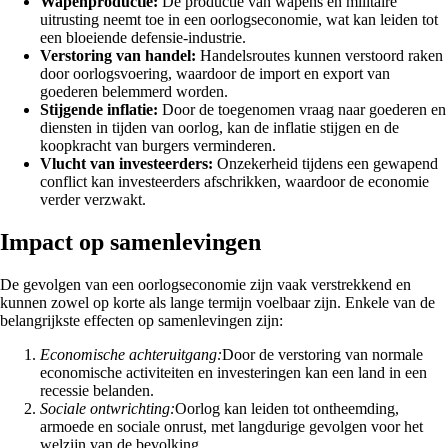
Wapenproductie:
De productie van wapens en militaire
uitrusting neemt toe in een oorlogseconomie, wat kan leiden tot
een bloeiende defensie-industrie.
Verstoring van handel:
Handelsroutes kunnen verstoord raken
door oorlogsvoering, waardoor de import en export van
goederen belemmerd worden.
Stijgende inflatie:
Door de toegenomen vraag naar goederen en
diensten in tijden van oorlog, kan de inflatie stijgen en de
koopkracht van burgers verminderen.
Vlucht van investeerders:
Onzekerheid tijdens een gewapend
conflict kan investeerders afschrikken, waardoor de economie
verder verzwakt.
Impact op samenlevingen
De gevolgen van een oorlogseconomie zijn vaak verstrekkend en
kunnen zowel op korte als lange termijn voelbaar zijn. Enkele van de
belangrijkste effecten op samenlevingen zijn:
Economische achteruitgang:
Door de verstoring van normale
economische activiteiten en investeringen kan een land in een
recessie belanden.
Sociale ontwrichting:
Oorlog kan leiden tot ontheemding,
armoede en sociale onrust, met langdurige gevolgen voor het
welzijn van de bevolking.