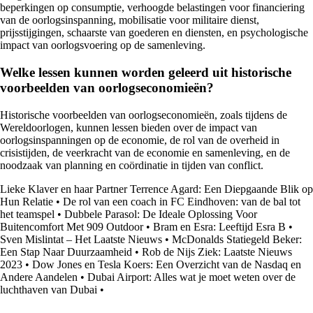
beperkingen op consumptie, verhoogde belastingen voor financiering
van de oorlogsinspanning, mobilisatie voor militaire dienst,
prijsstijgingen, schaarste van goederen en diensten, en psychologische
impact van oorlogsvoering op de samenleving.
Welke lessen kunnen worden geleerd uit historische
voorbeelden van oorlogseconomieën?
Historische voorbeelden van oorlogseconomieën, zoals tijdens de
Wereldoorlogen, kunnen lessen bieden over de impact van
oorlogsinspanningen op de economie, de rol van de overheid in
crisistijden, de veerkracht van de economie en samenleving, en de
noodzaak van planning en coördinatie in tijden van conflict.
Lieke Klaver en haar Partner Terrence Agard: Een Diepgaande Blik op
Hun Relatie
•
De rol van een coach in FC Eindhoven: van de bal tot
het teamspel
•
Dubbele Parasol: De Ideale Oplossing Voor
Buitencomfort Met 909 Outdoor
•
Bram en Esra: Leeftijd Esra B
•
Sven Mislintat – Het Laatste Nieuws
•
McDonalds Statiegeld Beker:
Een Stap Naar Duurzaamheid
•
Rob de Nijs Ziek: Laatste Nieuws
2023
•
Dow Jones en Tesla Koers: Een Overzicht van de Nasdaq en
Andere Aandelen
•
Dubai Airport: Alles wat je moet weten over de
luchthaven van Dubai
•