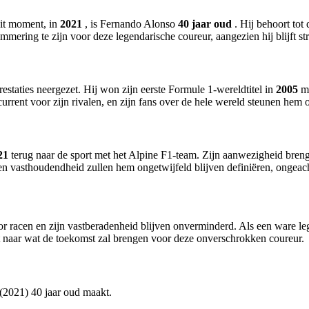
it moment, in
2021
, is Fernando Alonso
40 jaar oud
. Hij behoort tot 
emmering te zijn voor deze legendarische coureur, aangezien hij blijft 
staties neergezet. Hij won zijn eerste Formule 1-wereldtitel in
2005
me
rrent voor zijn rivalen, en zijn fans over de hele wereld steunen hem 
21
terug naar de sport met het Alpine F1-team. Zijn aanwezigheid breng
n vasthoudendheid zullen hem ongetwijfeld blijven definiëren, ongeacht 
or racen en zijn vastberadenheid blijven onverminderd. Als een ware l
 uit naar wat de toekomst zal brengen voor deze onverschrokken coureur.
(2021) 40 jaar oud maakt.