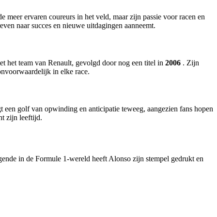
de meer ervaren coureurs in het veld, maar zijn passie voor racen en
streven naar succes en nieuwe uitdagingen aanneemt.
t het team van Renault, gevolgd door nog een titel in
2006
. Zijn
onvoorwaardelijk in elke race.
t een golf van opwinding en anticipatie teweeg, aangezien fans hopen
zijn leeftijd.
egende in de Formule 1-wereld heeft Alonso zijn stempel gedrukt en