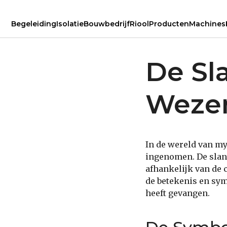
Begeleiding
Isolatie
Bouwbedrijf
Riool
Producten
Machines
De Sl
Weze
In de wereld van my
ingenomen. De slang
afhankelijk van de 
de betekenis en sym
heeft gevangen.