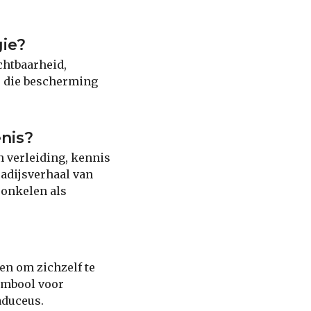
gie?
chtbaarheid,
, die bescherming
nis?
n verleiding, kennis
radijsverhaal van
ronkelen als
n om zichzelf te
ymbool voor
aduceus.