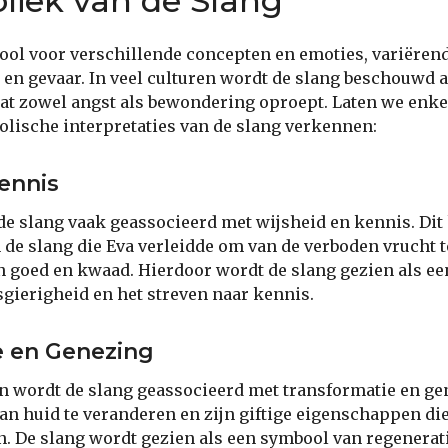
iek van de Slang
ool voor verschillende concepten en emoties, variëren
 en gevaar. In veel culturen wordt de slang beschouwd a
at zowel angst als bewondering oproept. Laten we enke
ische interpretaties van de slang verkennen:
ennis
e slang vaak geassocieerd met wijsheid en kennis. Dit 
n de slang die Eva verleidde om van de verboden vrucht t
n goed en kwaad. Hierdoor wordt de slang gezien als e
sgierigheid en het streven naar kennis.
e en Genezing
n wordt de slang geassocieerd met transformatie en g
an huid te veranderen en zijn giftige eigenschappen d
. De slang wordt gezien als een symbool van regenerati