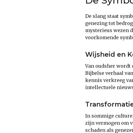
De Symbol
De slang staat symb
genezing tot bedrog
mysterieus wezen d
voorkomende symbol
Wijsheid en K
Van oudsher wordt d
Bijbelse verhaal va
kennis verkreeg va
intellectuele nieuw
Transformati
In sommige culture
zijn vermogen om v
schaden als genezen