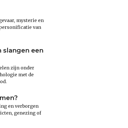
gevaar, mysterie en
personificatie van
n slangen een
elen zijn onder
thologie met de
od.
omen?
ing en verborgen
icten, genezing of