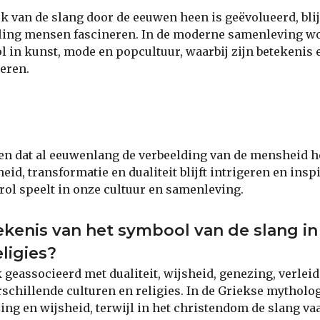
 van de slang door de eeuwen heen is geëvolueerd, blijf
aling mensen fascineren. In de moderne samenleving wo
l in kunst, mode en popcultuur, waarbij zijn betekenis 
eren.
en dat al eeuwenlang de verbeelding van de mensheid he
id, transformatie en dualiteit blijft intrigeren en ins
 rol speelt in onze cultuur en samenleving.
ekenis van het symbool van de slang in
ligies?
 geassocieerd met dualiteit, wijsheid, genezing, verlei
rschillende culturen en religies. In de Griekse mytholog
ng en wijsheid, terwijl in het christendom de slang va