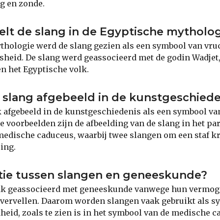
g en zonde.
elt de slang in de Egyptische mytholo
thologie werd de slang gezien als een symbool van vru
sheid. De slang werd geassocieerd met de godin Wadjet
en het Egyptische volk.
 slang afgebeeld in de kunstgeschiede
 afgebeeld in de kunstgeschiedenis als een symbool va
de voorbeelden zijn de afbeelding van de slang in het pa
medische caduceus, waarbij twee slangen om een staf k
ing.
atie tussen slangen en geneeskunde?
k geassocieerd met geneeskunde vanwege hun vermoge
 vervellen. Daarom worden slangen vaak gebruikt als s
eid, zoals te zien is in het symbool van de medische c