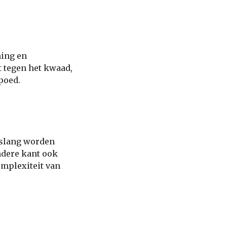
ming en
 tegen het kwaad,
poed.
e slang worden
andere kant ook
omplexiteit van
g