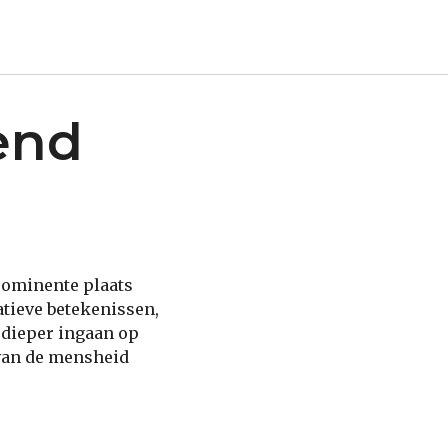
end
prominente plaats
tieve betekenissen,
 dieper ingaan op
 van de mensheid