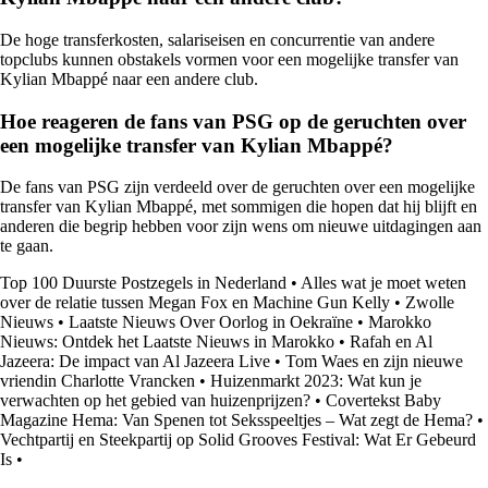
De hoge transferkosten, salariseisen en concurrentie van andere
topclubs kunnen obstakels vormen voor een mogelijke transfer van
Kylian Mbappé naar een andere club.
Hoe reageren de fans van PSG op de geruchten over
een mogelijke transfer van Kylian Mbappé?
De fans van PSG zijn verdeeld over de geruchten over een mogelijke
transfer van Kylian Mbappé, met sommigen die hopen dat hij blijft en
anderen die begrip hebben voor zijn wens om nieuwe uitdagingen aan
te gaan.
Top 100 Duurste Postzegels in Nederland
•
Alles wat je moet weten
over de relatie tussen Megan Fox en Machine Gun Kelly
•
Zwolle
Nieuws
•
Laatste Nieuws Over Oorlog in Oekraïne
•
Marokko
Nieuws: Ontdek het Laatste Nieuws in Marokko
•
Rafah en Al
Jazeera: De impact van Al Jazeera Live
•
Tom Waes en zijn nieuwe
vriendin Charlotte Vrancken
•
Huizenmarkt 2023: Wat kun je
verwachten op het gebied van huizenprijzen?
•
Covertekst Baby
Magazine Hema: Van Spenen tot Seksspeeltjes – Wat zegt de Hema?
•
Vechtpartij en Steekpartij op Solid Grooves Festival: Wat Er Gebeurd
Is
•