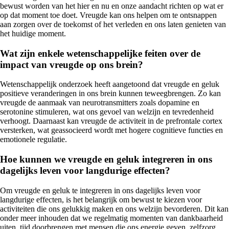
bewust worden van het hier en nu en onze aandacht richten op wat er
op dat moment toe doet. Vreugde kan ons helpen om te ontsnappen
aan zorgen over de toekomst of het verleden en ons laten genieten van
het huidige moment.
Wat zijn enkele wetenschappelijke feiten over de
impact van vreugde op ons brein?
Wetenschappelijk onderzoek heeft aangetoond dat vreugde en geluk
positieve veranderingen in ons brein kunnen teweegbrengen. Zo kan
vreugde de aanmaak van neurotransmitters zoals dopamine en
serotonine stimuleren, wat ons gevoel van welzijn en tevredenheid
verhoogt. Daarnaast kan vreugde de activiteit in de prefrontale cortex
versterken, wat geassocieerd wordt met hogere cognitieve functies en
emotionele regulatie.
Hoe kunnen we vreugde en geluk integreren in ons
dagelijks leven voor langdurige effecten?
Om vreugde en geluk te integreren in ons dagelijks leven voor
langdurige effecten, is het belangrijk om bewust te kiezen voor
activiteiten die ons gelukkig maken en ons welzijn bevorderen. Dit kan
onder meer inhouden dat we regelmatig momenten van dankbaarheid
uiten, tijd doorbrengen met mensen die ons energie geven, zelfzorg