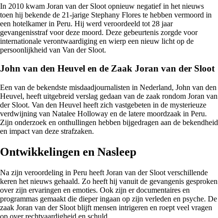
In 2010 kwam Joran van der Sloot opnieuw negatief in het nieuws
toen hij bekende de 21-jarige Stephany Flores te hebben vermoord in
een hotelkamer in Peru. Hij werd veroordeeld tot 28 jaar
gevangenisstraf voor deze moord. Deze gebeurtenis zorgde voor
internationale verontwaardiging en wierp een nieuw licht op de
persoonlijkheid van Van der Sloot.
John van den Heuvel en de Zaak Joran van der Sloot
Een van de bekendste misdaadjournalisten in Nederland, John van den
Heuvel, heeft uitgebreid verslag gedaan van de zaak rondom Joran van
der Sloot. Van den Heuvel heeft zich vastgebeten in de mysterieuze
verdwijning van Natalee Holloway en de latere moordzaak in Peru.
Zijn onderzoek en onthullingen hebben bijgedragen aan de bekendheid
en impact van deze strafzaken.
Ontwikkelingen en Nasleep
Na zijn veroordeling in Peru heeft Joran van der Sloot verschillende
keren het nieuws gehaald. Zo heeft hij vanuit de gevangenis gesproken
over zijn ervaringen en emoties. Ook zijn er documentaires en
programmas gemaakt die dieper ingaan op zijn verleden en psyche. De
zaak Joran van der Sloot blijft mensen intrigeren en roept veel vragen
op over rechtvaardigheid en schuld.