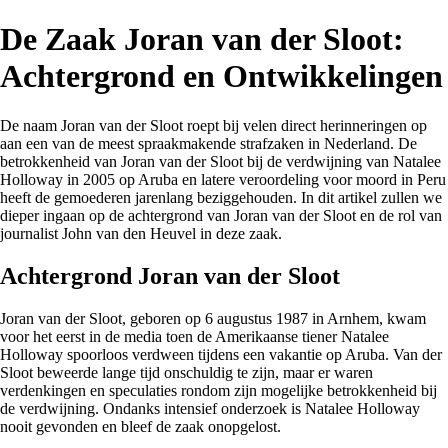
De Zaak Joran van der Sloot:
Achtergrond en Ontwikkelingen
De naam Joran van der Sloot roept bij velen direct herinneringen op
aan een van de meest spraakmakende strafzaken in Nederland. De
betrokkenheid van Joran van der Sloot bij de verdwijning van Natalee
Holloway in 2005 op Aruba en latere veroordeling voor moord in Peru
heeft de gemoederen jarenlang beziggehouden. In dit artikel zullen we
dieper ingaan op de achtergrond van Joran van der Sloot en de rol van
journalist John van den Heuvel in deze zaak.
Achtergrond Joran van der Sloot
Joran van der Sloot, geboren op 6 augustus 1987 in Arnhem, kwam
voor het eerst in de media toen de Amerikaanse tiener Natalee
Holloway spoorloos verdween tijdens een vakantie op Aruba. Van der
Sloot beweerde lange tijd onschuldig te zijn, maar er waren
verdenkingen en speculaties rondom zijn mogelijke betrokkenheid bij
de verdwijning. Ondanks intensief onderzoek is Natalee Holloway
nooit gevonden en bleef de zaak onopgelost.