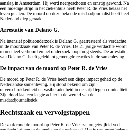
aanslag in Amsterdam. Hij werd neergeschoten en ernstig gewond. Na
een moedige strijd in het ziekenhuis heeft Peter R. de Vries helaas het
leven gelaten. De moord op deze bekende misdaadjournalist heeft heel
Nederland diep geraakt.
Arrestatie van Delano G.
Na intensief politieonderzoek is Delano G. gearresteerd als verdachte
in de moordzaak van Peter R. de Vries. De 21-jarige verdachte wordt
momenteel verhoord en het onderzoek loopt nog steeds. De arrestatie
van Delano G. heeft geleid tot gemengde reacties in de samenleving.
De impact van de moord op Peter R. de Vries
De moord op Peter R. de Vries heeft een diepe impact gehad op de
Nederlandse samenleving. Hij stond bekend om zijn
onverschrokkenheid en vastberadenheid in de strijd tegen criminaliteit.
Zijn dood laat een leegte achter in de wereld van de
misdaadjournalistiek.
Rechtszaak en vervolgstappen
De zaak rond de moord op Peter R. de Vries zal ongetwijfeld veel
aandacht krijgen in de media en de rechtszaal. Het is van groot belang