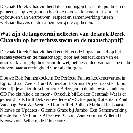
De zaak Derek Chauvin heeft de spanningen tussen de politie en de
gemeenschap vergroot en heeft de noodzaak benadrukt van het
opbouwen van vertrouwen, respect en samenwerking tussen
wetshandhavers en de samenleving die zij dienen.
Wat zijn de langetermijneffecten van de zaak Derek
Chauvin op het rechtssysteem en de maatschappij?
De zaak Derek Chauvin heeft een blijvende impact gehad op het
rechtssysteem en de maatschappij door het benadrukken van de
noodzaak van gelijkheid voor de wet, het bestrijden van racisme en het
streven naar gerechtigheid voor alle burgers.
Douwe Bob Pannenkoeken: De Perfecte Pannenkoekenervaring in
Egmond aan Zee
•
Brand Amersfoort
•
Anna Drijver naakt en bloot:
Een kijkje achter de schermen
•
Beleggen in de nieuwste aandelen:
CD Projekt Akcje en meer
•
Ongeluk bij Leiden Centraal: Wat is er
gebeurd?
•
Is Britt Dekker overleden?
•
Schietpartij Rotterdam-Zuid
Vandaag: Wat We Weten
•
Horner Red Bull en Marko: Het Laatste
Nieuws en Updates
•
Glennis Grace bij Jumbo: Een Samenwerking
die de Fans Verbindt
•
Alles over Circuit Zandvoort en Willem II
Nieuws met Willem, de Directeur
•