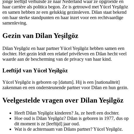
jonge leeftijd verhuisde ze naar Nederland waar ze opgroeide en
haar carrière als politica begon. Ze is getrouwd met Yücel Yeşilgöz
en samen hebben ze een gelukkig gezinsleven. Dilan staat bekend
om haar sterke standpunten en haar inzet voor een rechtvaardige
samenleving.
Gezin van Dilan Yeşilgöz
Dilan Yeşilgöz en haar partner Yücel Yeşilgöz hebben samen een
dochter. Het gezin leidt een relatief privéleven en Dilan hecht veel
waarde aan de bescherming van de privacy van haar kind.
Leeftijd van Yücel Yeşilgöz
Yücel Yeşilgöz is geboren op [datum]. Hij is een [nationaliteit]
zakenman en een ondersteunende partner voor Dilan en hun gezin.
Veelgestelde vragen over Dilan Yeşilgöz
Heeft Dilan Yeşilgöz kinderen? Ja, ze heeft een dochter.
Hoe oud is Dilan Yeşilgöz? Dilan is geboren in 1977, dus op
dit moment is ze [leeftijd] jaar oud.
Wat is de achternaam van Dilans partner? Yücel Yeşilgöz.