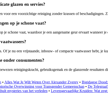
cate glazen en servies?
en voor een voorzichtige reiniging zonder krassen of beschadigingen. Ze z
angen op je schone vaat?
n op je schone vaat, waardoor je een aangename geur ervaart wanneer je 
n vaatwassers?
s. Of je nu een vrijstaande, inbouw- of compacte vaatwasser hebt, je ku
ze onder consumenten?
ezen reinigingskracht, gebruiksgemak en de glanzende resultaten die 
n
•
Alles Wat Je Wilt Weten Over Alexander Zverev
•
Bigidagoe Dood: 
storische Overwinning voor Transgender Gemeenschap
•
De Telegraaf
ult mysteries van het verleden
•
Levensgevaarlijke Kruiden: Wat zeg