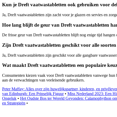
Kun je Dreft vaatwastabletten ook gebruiken voor deli
Ja, Dreft vaatwastabletten zijn zacht voor je glazen en servies en zorg
Hoe lang blijft de geur van Dreft vaatwastabletten h
De frisse geur van Dreft vaatwastabletten blijft nog enige tijd hange
Zijn Dreft vaatwastabletten geschikt voor alle soorte
Ja, Dreft vaatwastabletten zijn geschikt voor alle gangbare vaatwasser
Wat maakt Dreft vaatwastabletten een populaire keu
Consumenten kiezen vaak voor Dreft vaatwastabletten vanwege hun bew
aan de verwachtingen van veeleisende gebruikers.
Peter Maffay: Alles over zijn huwelijkspartner, kinderen, en privéleve
van Edinburgh: Een Prinselijk Figuur
•
Miss Nederland 2023: Een Hi
Ongeluk
•
Het Oudste Bos ter Wereld Gevonden: Calamophython onth
en Strategieën
•