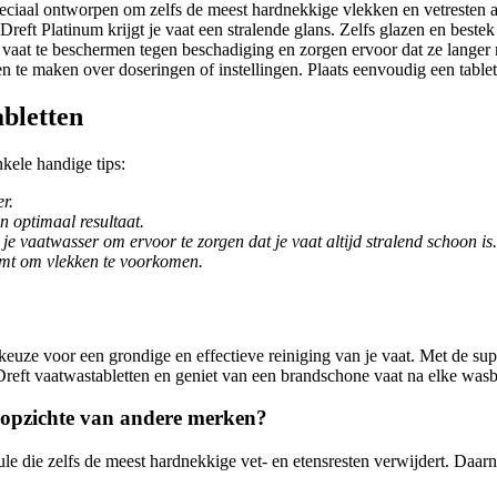
peciaal ontworpen om zelfs de meest hardnekkige vlekken en vetresten 
eft Platinum krijgt je vaat een stralende glans. Zelfs glazen en bestek
vaat te beschermen tegen beschadiging en zorgen ervoor dat ze langer me
n te maken over doseringen of instellingen. Plaats eenvoudig een table
bletten
kele handige tips:
r.
 optimaal resultaat.
e vaatwasser om ervoor te zorgen dat je vaat altijd stralend schoon is.
uimt om vlekken te voorkomen.
keuze voor een grondige en effectieve reiniging van je vaat. Met de supe
reft vaatwastabletten en geniet van een brandschone vaat na elke wasb
n opzichte van andere merken?
le die zelfs de meest hardnekkige vet- en etensresten verwijdert. Daar