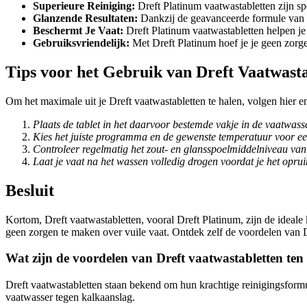
Superieure Reiniging:
Dreft Platinum vaatwastabletten zijn s
Glanzende Resultaten:
Dankzij de geavanceerde formule van Dr
Beschermt Je Vaat:
Dreft Platinum vaatwastabletten helpen je 
Gebruiksvriendelijk:
Met Dreft Platinum hoef je je geen zorge
Tips voor het Gebruik van Dreft Vaatwasta
Om het maximale uit je Dreft vaatwastabletten te halen, volgen hier en
Plaats de tablet in het daarvoor bestemde vakje in de vaatwasse
Kies het juiste programma en de gewenste temperatuur voor een
Controleer regelmatig het zout- en glansspoelmiddelniveau van j
Laat je vaat na het wassen volledig drogen voordat je het opr
Besluit
Kortom, Dreft vaatwastabletten, vooral Dreft Platinum, zijn de ideale 
geen zorgen te maken over vuile vaat. Ontdek zelf de voordelen van D
Wat zijn de voordelen van Dreft vaatwastabletten te
Dreft vaatwastabletten staan bekend om hun krachtige reinigingsformu
vaatwasser tegen kalkaanslag.