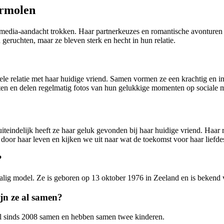
ermolen
e media-aandacht trokken. Haar partnerkeuzes en romantische avonturen
eruchten, maar ze bleven sterk en hecht in hun relatie.
ele relatie met haar huidige vriend. Samen vormen ze een krachtig en i
en en delen regelmatig fotos van hun gelukkige momenten op sociale 
teindelijk heeft ze haar geluk gevonden bij haar huidige vriend. Haar r
oor haar leven en kijken we uit naar wat de toekomst voor haar liefdes
?
alig model. Ze is geboren op 13 oktober 1976 in Zeeland en is bekend 
jn ze al samen?
al sinds 2008 samen en hebben samen twee kinderen.