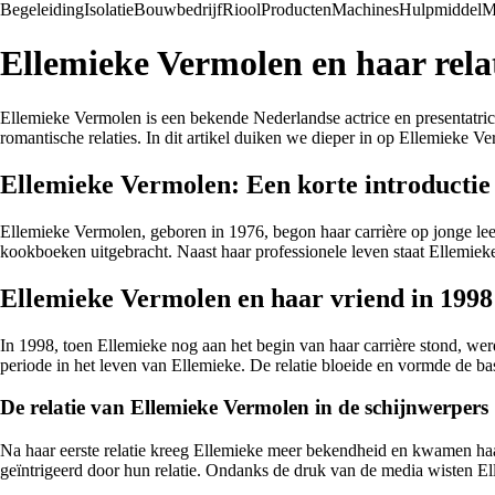
Begeleiding
Isolatie
Bouwbedrijf
Riool
Producten
Machines
Hulpmiddel
M
Ellemieke Vermolen en haar relat
Ellemieke Vermolen is een bekende Nederlandse actrice en presentatrice
romantische relaties. In dit artikel duiken we dieper in op Ellemieke V
Ellemieke Vermolen: Een korte introductie
Ellemieke Vermolen, geboren in 1976, begon haar carrière op jonge leeft
kookboeken uitgebracht. Naast haar professionele leven staat Ellemie
Ellemieke Vermolen en haar vriend in 1998
In 1998, toen Ellemieke nog aan het begin van haar carrière stond, wer
periode in het leven van Ellemieke. De relatie bloeide en vormde de ba
De relatie van Ellemieke Vermolen in de schijnwerpers
Na haar eerste relatie kreeg Ellemieke meer bekendheid en kwamen haar
geïntrigeerd door hun relatie. Ondanks de druk van de media wisten Ell