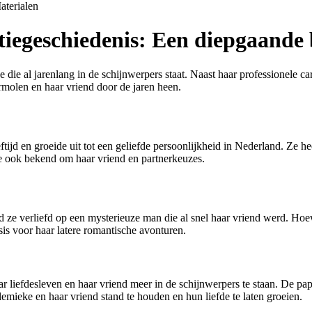
aterialen
iegeschiedenis: Een diepgaande b
 die al jarenlang in de schijnwerpers staat. Naast haar professionele c
ermolen en haar vriend door de jaren heen.
ijd en groeide uit tot een geliefde persoonlijkheid in Nederland. Ze hee
ke ook bekend om haar vriend en partnerkeuzes.
d ze verliefd op een mysterieuze man die al snel haar vriend werd. Hoew
sis voor haar latere romantische avonturen.
 liefdesleven en haar vriend meer in de schijnwerpers te staan. De pa
emieke en haar vriend stand te houden en hun liefde te laten groeien.