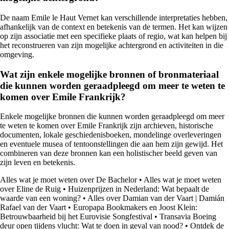
De naam Emile le Haut Vernet kan verschillende interpretaties hebben,
afhankelijk van de context en betekenis van de termen. Het kan wijzen
op zijn associatie met een specifieke plaats of regio, wat kan helpen bij
het reconstrueren van zijn mogelijke achtergrond en activiteiten in die
omgeving.
Wat zijn enkele mogelijke bronnen of bronmateriaal
die kunnen worden geraadpleegd om meer te weten te
komen over Emile Frankrijk?
Enkele mogelijke bronnen die kunnen worden geraadpleegd om meer
te weten te komen over Emile Frankrijk zijn archieven, historische
documenten, lokale geschiedenisboeken, mondelinge overleveringen
en eventuele musea of tentoonstellingen die aan hem zijn gewijd. Het
combineren van deze bronnen kan een holistischer beeld geven van
zijn leven en betekenis.
Alles wat je moet weten over De Bachelor
•
Alles wat je moet weten
over Eline de Ruig
•
Huizenprijzen in Nederland: Wat bepaalt de
waarde van een woning?
•
Alles over Damian van der Vaart | Damián
Rafael van der Vaart
•
Europapa Bookmakers en Joost Klein:
Betrouwbaarheid bij het Eurovisie Songfestival
•
Transavia Boeing
deur open tijdens vlucht: Wat te doen in geval van nood?
•
Ontdek de